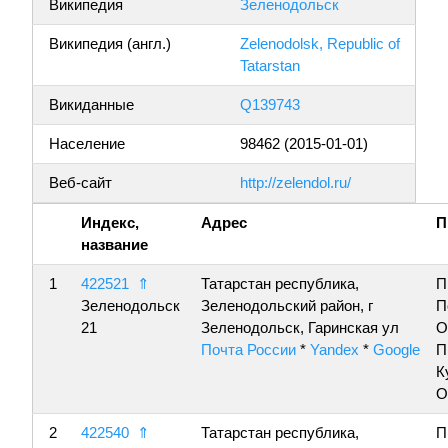
Википедия
Зеленодольск
Википедия (англ.)
Zelenodolsk, Republic of
Tatarstan
Викиданные
Q139743
Население
98462 (2015-01-01)
Веб-сайт
http://zelendol.ru/
Индекс,
Адрес
П
название
1
422521
⇑
Татарстан республика,
П
Зеленодольск
Зеленодольский район, г
П
21
Зеленодольск, Гаринская ул
О
Почта России
*
Yandex
*
Google
П
К
О
2
422540
⇑
Татарстан республика,
П