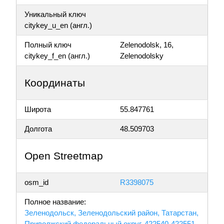
Уникальный ключ
citykey_u_en (англ.)
Полный ключ
Zelenodolsk, 16,
citykey_f_en (англ.)
Zelenodolsky
Координаты
Широта
55.847761
Долгота
48.509703
Open Streetmap
osm_id
R3398075
Полное название:
Зеленодольск, Зеленодольский район, Татарстан,
Приволжский федеральный округ, 422540-422551,