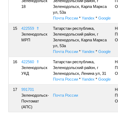
Зеленодольск
Зеленодольский район, г
П
18
Зеленодольск, Карла Маркса
О
ул, 53а
Почта России
*
Yandex
*
Google
15
422559
⇑
Татарстан республика,
Н
Зеленодольск
Зеленодольский район, г
П
МРП
Зеленодольск, Карла Маркса
О
ул, 53а
Почта России
*
Yandex
*
Google
16
422560
⇑
Татарстан республика,
Н
Зеленодольск
Зеленодольский район, г
П
УКД
Зеленодольск, Ленина ул, 31
О
Почта России
*
Yandex
*
Google
17
991701
Н
Зеленодольск-
Почта России
П
Почтомат
О
(АПС)