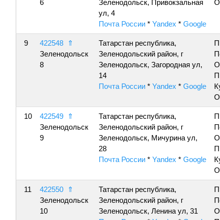
6
Зеленодольск, Привокзальная
О
ул, 4
Почта России
*
Yandex
*
Google
9
422548
⇑
Татарстан республика,
П
Зеленодольск
Зеленодольский район, г
П
8
Зеленодольск, Загородная ул,
О
14
П
Почта России
*
Yandex
*
Google
К
О
10
422549
⇑
Татарстан республика,
П
Зеленодольск
Зеленодольский район, г
П
9
Зеленодольск, Мичурина ул,
О
28
П
Почта России
*
Yandex
*
Google
К
О
11
422550
⇑
Татарстан республика,
П
Зеленодольск
Зеленодольский район, г
П
10
Зеленодольск, Ленина ул, 31
О