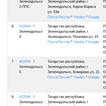
Зеленодольск
Зеленодольский район, г
П
3 ППС
Зеленодольск, Карла Маркса
О
ул, 53а
Почта России
*
Yandex
*
Google
6
422544
⇑
Татарстан республика,
П
Зеленодольск
Зеленодольский район, г
П
4
Зеленодольск, Рогачева ул, 19
О
Почта России
*
Yandex
*
Google
П
К
О
7
422545
⇑
Татарстан республика,
П
Зеленодольск
Зеленодольский район, г
П
5
Зеленодольск, Комарова ул, 21
О
Почта России
*
Yandex
*
Google
П
К
О
8
422546
⇑
Татарстан республика,
Н
Зеленодольск
Зеленодольский район, г
П