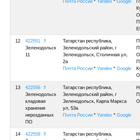
Почта России
*
Yandex
*
Google
П
К
О
П
Е
12
422551
⇑
Татарстан республика,
П
Зеленодольск
Зеленодольский район, г
П
11
Зеленодольск, Столичная ул,
О
2а
П
Почта России
*
Yandex
*
Google
К
О
13
422556
⇑
Татарстан республика,
Н
Зеленодольск
Зеленодольский район, г
П
кладовая
Зеленодольск, Карла Маркса
О
хранения
ул, 53а
нерозданных
Почта России
*
Yandex
*
Google
ПО
14
422558
⇑
Татарстан республика,
Н