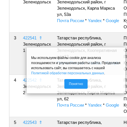
Зеленодольск
Зеленодольский район, г
П
Зеленодольск, Карла Маркса
О
ул, 53а
П
Почта России
*
Yandex
*
Google
К
О
3
422541
⇑
Татарстан республика,
П
Зеленодольск
Зеленодольский район, г
П
1
Зеленодольск, Кооперативная
О
ул, 12
П
Мы используем файлы cookie для анализа
Почта России
*
Yandex
*
Google
К
посещаемости и улучшения работы сайта. Продолжая
использовать сайт, вы соглашаетесь с нашей
О
Политикой обработки персональных данных
.
4
422542
⇑
Татарстан республика,
П
Понятно
Зеленодольск
Зеленодольский район, г
П
2
Зеленодольск, Карла Маркса
О
ул, 62
П
Почта России
*
Yandex
*
Google
К
О
5
422543
⇑
Татарстан республика,
Н