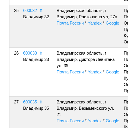
25
600032
⇑
Владимирская область, г
П
Владимир 32
Владимир, Растопчина ул, 27а
П
Почта России
*
Yandex
*
Google
О
П
К
О
26
600033
⇑
Владимирская область, г
П
Владимир 33
Владимир, Диктора Левитана
П
ул, 39
О
Почта России
*
Yandex
*
Google
П
К
О
П
27
600035
⇑
Владимирская область, г
П
Владимир 35
Владимир, Безыменского ул,
П
21
О
Почта России
*
Yandex
*
Google
П
К