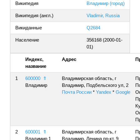
Википедия
Владимир (город)
Википедия (англ.)
Vladimir, Russia
Викиданные
Q2684
Население
356168 (2000-01-
01)
Индекс,
Адрес
П
название
1
600000
⇑
Владимирская область, г
П
Владимир
Владимир, Подбельского ул, 2
П
Почта России
*
Yandex
*
Google
О
П
К
О
П
2
600001
⇑
Владимирская область, г
П
Владимир 1
Владимир, Ленина пр-кт, 9
П