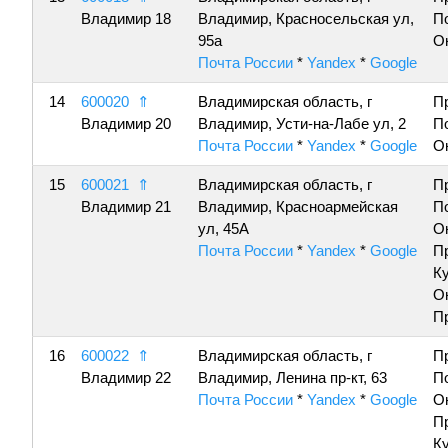
Владимир 18
Владимир, Красносельская ул,
П
95а
О
Почта России
*
Yandex
*
Google
14
600020
⇑
Владимирская область, г
П
Владимир 20
Владимир, Усти-на-Лабе ул, 2
П
Почта России
*
Yandex
*
Google
О
15
600021
⇑
Владимирская область, г
П
Владимир 21
Владимир, Красноармейская
П
ул, 45А
О
Почта России
*
Yandex
*
Google
П
К
О
П
16
600022
⇑
Владимирская область, г
П
Владимир 22
Владимир, Ленина пр-кт, 63
П
Почта России
*
Yandex
*
Google
О
П
К