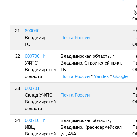
П
К
О
31
600040
Н
Владимир
Почта России
П
ГСП
О
32
600700
⇑
Владимирская область, г
Н
УФПС
Владимир, Строителей пр-кт,
П
Владимирской
1Б
О
области
Почта России
*
Yandex
*
Google
33
600701
Н
Склад УФПС
Почта России
П
Владимирской
О
области
34
600710
⇑
Владимирская область, г
Н
ИВЦ
Владимир, Красноармейская
П
Владимирской
ул, 45А
О