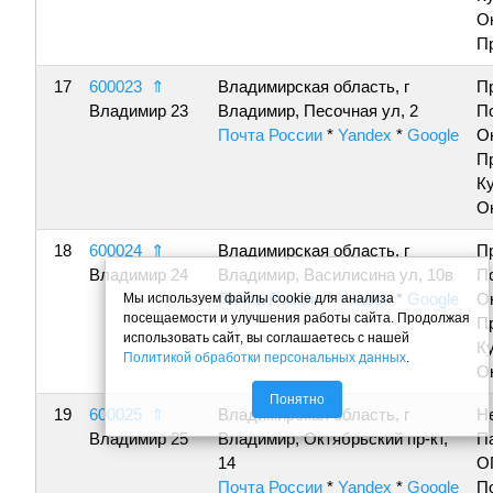
О
П
17
600023
⇑
Владимирская область, г
П
Владимир 23
Владимир, Песочная ул, 2
П
Почта России
*
Yandex
*
Google
О
П
К
О
18
600024
⇑
Владимирская область, г
П
Владимир 24
Владимир, Василисина ул, 10в
П
Почта России
*
Yandex
*
Google
О
Мы используем файлы cookie для анализа
посещаемости и улучшения работы сайта. Продолжая
П
использовать сайт, вы соглашаетесь с нашей
К
Политикой обработки персональных данных
.
О
Понятно
19
600025
⇑
Владимирская область, г
Н
Владимир 25
Владимир, Октябрьский пр-кт,
П
14
О
Почта России
*
Yandex
*
Google
П