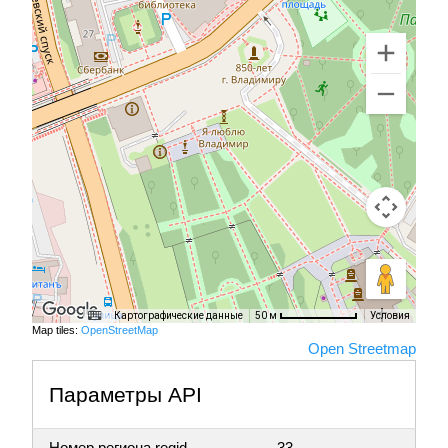
Картографические данные
Условия
50 м
Map tiles:
OpenStreetMap
Open Streetmap
Параметры API
Номер региона regid
33