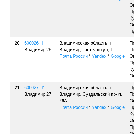
О
П
К
О
П
20
600026
⇑
Владимирская область, г
П
Владимир 26
Владимир, Гастелло ул, 1
П
Почта России
*
Yandex
*
Google
О
П
К
О
21
600027
⇑
Владимирская область, г
П
Владимир 27
Владимир, Суздальский пр-кт,
П
26А
О
Почта России
*
Yandex
*
Google
П
К
О
П
О