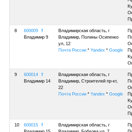
К
О
П
8
600009
⇑
Владимирская область, г
П
Владимир 9
Владимир, Полины Осипенко
П
ул, 12
О
Почта России
*
Yandex
*
Google
П
К
О
9
600014
⇑
Владимирская область, г
П
Владимир 14
Владимир, Строителей пр-кт,
П
22
О
Почта России
*
Yandex
*
Google
П
К
О
П
10
600015
⇑
Владимирская область, г
П
Владимир 15
Владимир, Бобкова ул, 7
П