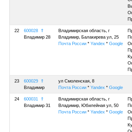
В
О
П
22
600028
⇑
Владимирская область, г
П
Владимир 28
Владимир, Балакирева ул, 25
П
Почта России
*
Yandex
*
Google
О
П
К
О
П
23
600029
⇑
ул Смоленская, 8
Владимир
Почта России
*
Yandex
*
Google
24
600031
⇑
Владимирская область, г
П
Владимир 31
Владимир, Юбилейная ул, 50
П
Почта России
*
Yandex
*
Google
О
П
К
О