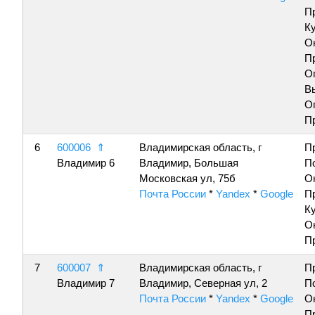
П
К
О
П
О
В
О
П
6
600006
⇑
Владимирская область, г
П
Владимир 6
Владимир, Большая
П
Московская ул, 75б
О
Почта России
*
Yandex
*
Google
П
К
О
П
7
600007
⇑
Владимирская область, г
П
Владимир 7
Владимир, Северная ул, 2
П
Почта России
*
Yandex
*
Google
О
П