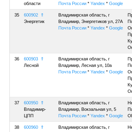
области
Почта России
*
Yandex
*
Google
35
600902
⇑
Владимирская область, г
П
Энергетик
Владимир, Энергетиков ул, 27А
П
Почта России
*
Yandex
*
Google
О
П
К
О
36
600903
⇑
Владимирская область, г
П
Лесной
Владимир, Лесная ул, 10а
П
Почта России
*
Yandex
*
Google
О
П
К
О
37
600950
⇑
Владимирская область, г
Н
Владимир-
Владимир, Вокзальная ул, 5
П
ЦПП
Почта России
*
Yandex
*
Google
О
38
600960
⇑
Владимирская область, г
Н