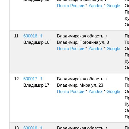
Почта России
*
Yandex
*
Google
О
П
К
О
11
600016
⇑
Владимирская область, г
П
Владимир 16
Владимир, Погодина ул, 3
П
Почта России
*
Yandex
*
Google
О
П
К
О
12
600017
⇑
Владимирская область, г
П
Владимир 17
Владимир, Мира ул, 23
П
Почта России
*
Yandex
*
Google
О
П
К
О
П
13
600018
⇑
Владимирская область, г
П