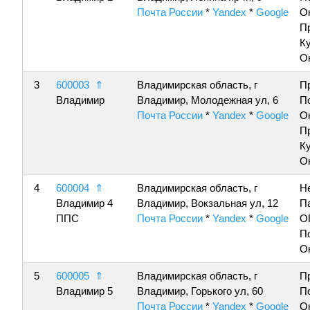
Почта России
*
Yandex
*
Google
О
П
К
О
3
600003
⇑
Владимирская область, г
П
Владимир
Владимир, Молодежная ул, 6
П
Почта России
*
Yandex
*
Google
О
П
К
О
4
600004
⇑
Владимирская область, г
Н
Владимир 4
Владимир, Вокзальная ул, 12
П
ППС
Почта России
*
Yandex
*
Google
О
П
О
5
600005
⇑
Владимирская область, г
П
Владимир 5
Владимир, Горького ул, 60
П
Почта России
*
Yandex
*
Google
О