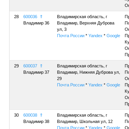
О
28
600036
⇑
Владимирская область, г
П
Владимир 36
Владимир, Верхняя Дуброва
П
ул, 3
О
Почта России
*
Yandex
*
Google
П
К
О
П
29
600037
⇑
Владимирская область, г
П
Владимир 37
Владимир, Нижняя Дуброва ул,
П
29
О
Почта России
*
Yandex
*
Google
П
К
О
П
30
600038
⇑
Владимирская область, г
П
Владимир 38
Владимир, Школьная ул, 12
П
Почта России
*
Yandex
*
Google
О