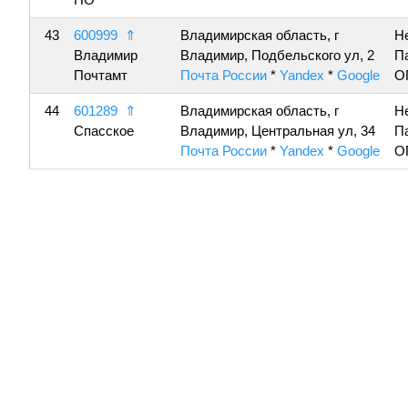
43
600999
⇑
Владимирская область, г
Н
Владимир
Владимир, Подбельского ул, 2
П
Почтамт
Почта России
*
Yandex
*
Google
О
44
601289
⇑
Владимирская область, г
Н
Спасское
Владимир, Центральная ул, 34
П
Почта России
*
Yandex
*
Google
О