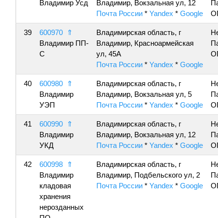
Владимир Усд
Владимир, Вокзальная ул, 12
П
Почта России
*
Yandex
*
Google
О
39
600970
⇑
Владимирская область, г
Н
Владимир ПП-
Владимир, Красноармейская
П
C
ул, 45А
О
Почта России
*
Yandex
*
Google
40
600980
⇑
Владимирская область, г
Н
Владимир
Владимир, Вокзальная ул, 5
П
УЭП
Почта России
*
Yandex
*
Google
О
41
600990
⇑
Владимирская область, г
Н
Владимир
Владимир, Вокзальная ул, 12
П
УКД
Почта России
*
Yandex
*
Google
О
42
600998
⇑
Владимирская область, г
Н
Владимир
Владимир, Подбельского ул, 2
П
кладовая
Почта России
*
Yandex
*
Google
О
хранения
нерозданных
ПО