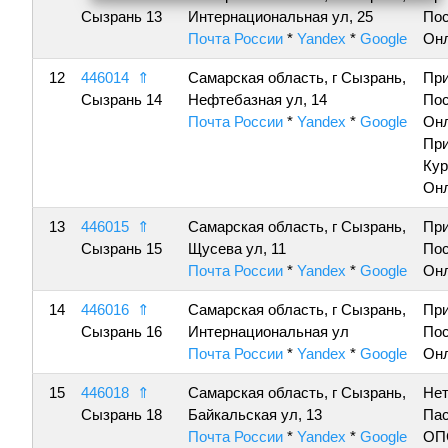
Сызрань 13
Интернациональная ул, 25
По
Почта России
*
Yandex
*
Google
Онл
12
446014
⇑
Самарская область, г Сызрань,
Пр
Сызрань 14
Нефтебазная ул, 14
По
Почта России
*
Yandex
*
Google
Онл
Пр
Кур
Онл
13
446015
⇑
Самарская область, г Сызрань,
Пр
Сызрань 15
Щусева ул, 11
По
Почта России
*
Yandex
*
Google
Онл
14
446016
⇑
Самарская область, г Сызрань,
Пр
Сызрань 16
Интернациональная ул
По
Почта России
*
Yandex
*
Google
Онл
15
446018
⇑
Самарская область, г Сызрань,
Нет
Сызрань 18
Байкальская ул, 13
Пас
Почта России
*
Yandex
*
Google
ОП