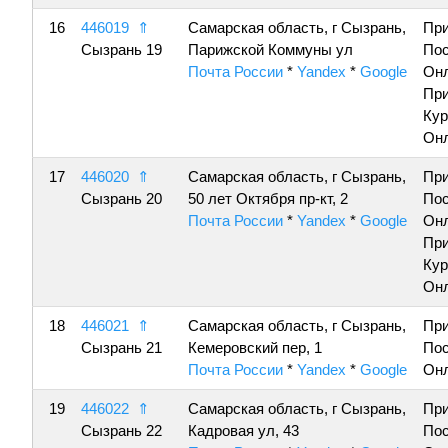
16
446019
⇑
Самарская область, г Сызрань,
Пр
Сызрань 19
Парижской Коммуны ул
По
Почта России
*
Yandex
*
Google
Онл
Пр
Кур
Онл
17
446020
⇑
Самарская область, г Сызрань,
Пр
Сызрань 20
50 лет Октября пр-кт, 2
По
Почта России
*
Yandex
*
Google
Онл
Пр
Кур
Онл
18
446021
⇑
Самарская область, г Сызрань,
Пр
Сызрань 21
Кемеровский пер, 1
По
Почта России
*
Yandex
*
Google
Онл
19
446022
⇑
Самарская область, г Сызрань,
Пр
Сызрань 22
Кадровая ул, 43
По