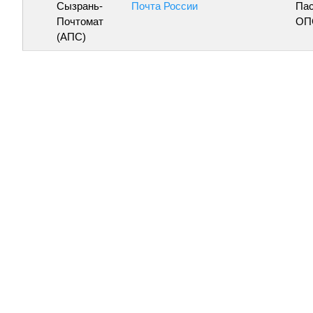
Сызрань-
Почта России
Пас
Почтомат
ОП
(АПС)