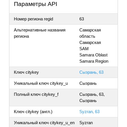
Параметры API
Номер региона regid
63
Альтернативные названия
Самарская
региона
область
Самарская
SAM
Samara Oblast
Samara Region
Ключ citykey
Сызрань, 63
Уникальный ключ citykey_u
Сызрань
Полный ключ citykey_f
Сызрань, 63,
Сызрань
Ключ citykey (англ.)
Syzran, 63
Уникальный ключ citykey_u_en
Syzran