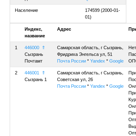
Население
174599 (2000-01-
01)
Индекс,
Адрес
Пр
название
1
446000
⇑
Самарская область, г Сызрань,
Нет
Сызрань
Фридриха Энгельса ул, 51
Пас
Почтамт
Почта России
*
Yandex
*
Google
ОП
2
446001
⇑
Самарская область, г Сызрань,
Пр
Сызрань 1
Советская ул, 26
По
Почта России
*
Yandex
*
Google
Онл
Пр
Кур
Онл
Пр
Опт
Вы
Опт