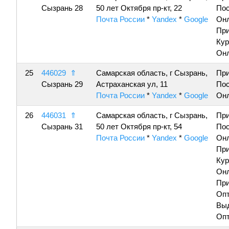
Сызрань 28
50 лет Октября пр-кт, 22
По
Почта России
*
Yandex
*
Google
Онл
Пр
Кур
Онл
25
446029
⇑
Самарская область, г Сызрань,
Пр
Сызрань 29
Астраханская ул, 11
По
Почта России
*
Yandex
*
Google
Онл
26
446031
⇑
Самарская область, г Сызрань,
Пр
Сызрань 31
50 лет Октября пр-кт, 54
По
Почта России
*
Yandex
*
Google
Онл
Пр
Кур
Онл
Пр
Опт
Вы
Опт