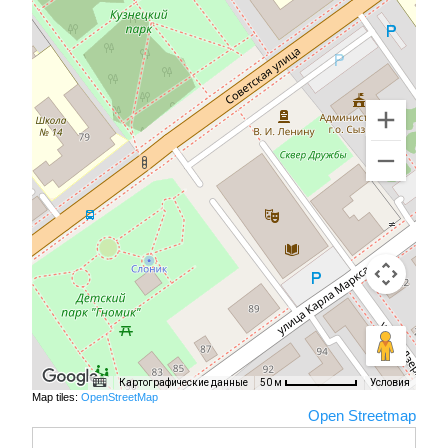
Картографические данные
Условия
50 м
Map tiles:
OpenStreetMap
Open Streetmap