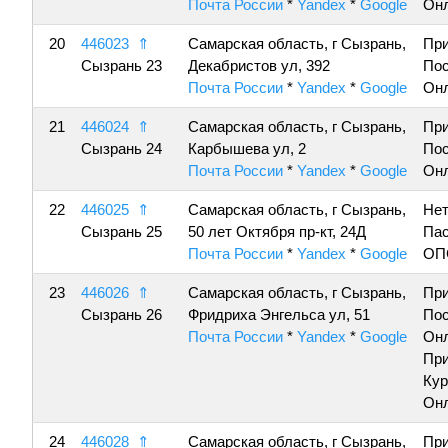
Почта России
*
Yandex
*
Google
Онл
20
446023
⇑
Самарская область, г Сызрань,
Пр
Сызрань 23
Декабристов ул, 392
По
Почта России
*
Yandex
*
Google
Онл
21
446024
⇑
Самарская область, г Сызрань,
Пр
Сызрань 24
Карбышева ул, 2
По
Почта России
*
Yandex
*
Google
Онл
22
446025
⇑
Самарская область, г Сызрань,
Нет
Сызрань 25
50 лет Октября пр-кт, 24Д
Пас
Почта России
*
Yandex
*
Google
ОП
23
446026
⇑
Самарская область, г Сызрань,
Пр
Сызрань 26
Фридриха Энгельса ул, 51
По
Почта России
*
Yandex
*
Google
Онл
Пр
Кур
Онл
24
446028
⇑
Самарская область, г Сызрань,
Пр