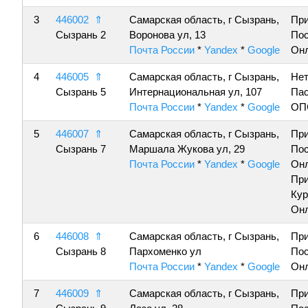
3
446002
⇑
Самарская область, г Сызрань,
Пр
Сызрань 2
Воронова ул, 13
По
Почта России
*
Yandex
*
Google
Онл
4
446005
⇑
Самарская область, г Сызрань,
Нет
Сызрань 5
Интернациональная ул, 107
Пас
Почта России
*
Yandex
*
Google
ОП
5
446007
⇑
Самарская область, г Сызрань,
Пр
Сызрань 7
Маршала Жукова ул, 29
По
Почта России
*
Yandex
*
Google
Онл
Пр
Кур
Онл
6
446008
⇑
Самарская область, г Сызрань,
Пр
Сызрань 8
Пархоменко ул
По
Почта России
*
Yandex
*
Google
Онл
7
446009
⇑
Самарская область, г Сызрань,
Пр