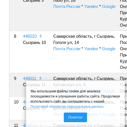
Сызрань 9
Лазо ул, 28
По
Почта России
*
Yandex
*
Google
Онл
Пр
Кур
Онл
8
446010
⇑
Самарская область, г Сызрань,
Пр
Сызрань 10
Гоголя ул, 14
По
Почта России
*
Yandex
*
Google
Онл
Пр
Кур
Онл
9
446011
⇑
Самарская область, г Сызрань,
Пр
Сызрань 11
Котовского ул, 4
По
Почта России
*
Yandex
*
Google
Онл
Мы используем файлы cookie для анализа
посещаемости и улучшения работы сайта. Продолжая
использовать сайт, вы соглашаетесь с нашей
10
446012
⇑
Самарская область, г Сызрань,
Пр
Политикой обработки персональных данных
.
Сызрань 12
Добролюбова ул, 2
По
Почта России
*
Yandex
*
Google
Онл
Понятно
11
446013
⇑
Самарская область, г Сызрань,
Пр