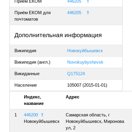
Приём ЕКОМ
446205
⇑
Приём ЕКОМ для
446205
⇑
почтоматов
Дополнительная информация
Википедия
Новокуйбышевск
Википедия (англ.)
Novokuybyshevsk
Викиданные
Q175124
Население
105007 (2015-01-01)
Индекс,
Адрес
название
1
446200
⇑
Самарская область, г
Новокуйбышевск
Новокуйбышевск, Миронова
ул, 2