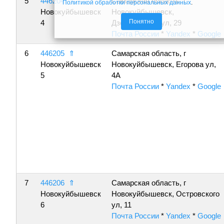
5
446204
⇑
Самарская область, г
Политикой обработки персональных данных
.
Новокуйбышевск
Новокуйбышевск,
Понятно
4
Дзержинского ул, 29
Почта России
*
Yandex
*
Google
6
446205
⇑
Самарская область, г
Новокуйбышевск
Новокуйбышевск, Егорова ул,
5
4А
Почта России
*
Yandex
*
Google
7
446206
⇑
Самарская область, г
Новокуйбышевск
Новокуйбышевск, Островского
6
ул, 11
Почта России
*
Yandex
*
Google