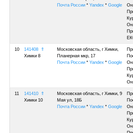
Почта России
*
Yandex
*
Google
Он
Пр
Ку
Он
Пр
ЕК
10
141408
⇑
Московская область, г Химки,
Пр
Химки 8
Планерная мкр, 17
По
Почта России
*
Yandex
*
Google
Он
Пр
Ку
Он
11
141410
⇑
Московская область, г Химки, 9
Пр
Химки 10
Мая ул, 18Б
По
Почта России
*
Yandex
*
Google
Он
Пр
Ку
Он
Пр