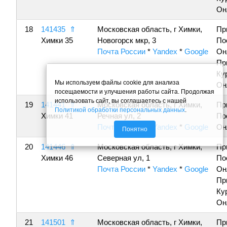
Он
18
141435
⇑
Московская область, г Химки,
Пр
Химки 35
Новогорск мкр, 3
По
Почта России
*
Yandex
*
Google
Он
Пр
Ку
Мы используем файлы cookie для анализа
Он
посещаемости и улучшения работы сайта. Продолжая
использовать сайт, вы соглашаетесь с нашей
19
141441
⇑
Московская область, г Химки,
Пр
Политикой обработки персональных данных
.
Химки 41
Речная ул, 2
По
Почта России
*
Yandex
*
Google
Он
Понятно
20
141446
⇑
Московская область, г Химки,
Пр
Химки 46
Северная ул, 1
По
Почта России
*
Yandex
*
Google
Он
Пр
Ку
Он
21
141501
⇑
Московская область, г Химки,
Пр