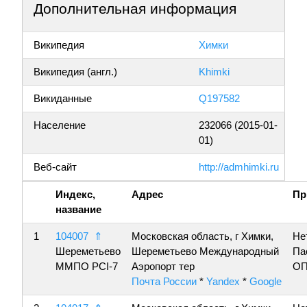
Дополнительная информация
Википедия
Химки
Википедия (англ.)
Khimki
Викиданные
Q197582
Население
232066 (2015-01-
01)
Веб-сайт
http://admhimki.ru
Индекс,
Адрес
Пр
название
1
104007
⇑
Московская область, г Химки,
Не
Шереметьево
Шереметьево Международный
Па
ММПО PCI-7
Аэропорт тер
ОП
Почта России
*
Yandex
*
Google