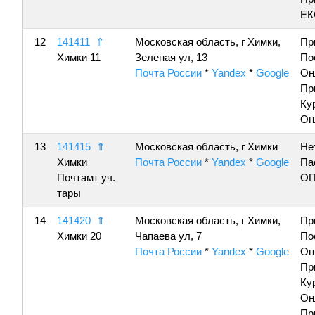
ЕК
12
141411
⇑
Московская область, г Химки,
Пр
Химки 11
Зеленая ул, 13
По
Почта России
*
Yandex
*
Google
Он
Пр
Ку
Он
13
141415
⇑
Московская область, г Химки
Не
Химки
Почта России
*
Yandex
*
Google
Па
Почтамт уч.
ОП
тары
14
141420
⇑
Московская область, г Химки,
Пр
Химки 20
Чапаева ул, 7
По
Почта России
*
Yandex
*
Google
Он
Пр
Ку
Он
Пр