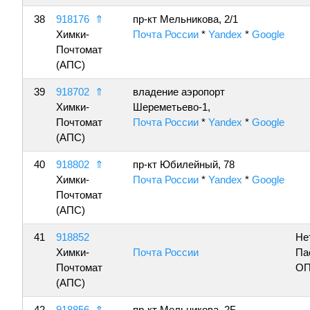
38
918176
⇑
пр-кт Мельникова, 2/1
Химки-
Почта России
*
Yandex
*
Google
Почтомат
(АПС)
39
918702
⇑
владение аэропорт
Химки-
Шереметьево-1,
Почтомат
Почта России
*
Yandex
*
Google
(АПС)
40
918802
⇑
пр-кт Юбилейный, 78
Химки-
Почта России
*
Yandex
*
Google
Почтомат
(АПС)
41
918852
Не
Химки-
Почта России
Па
Почтомат
ОП
(АПС)
42
918856
⇑
пр-кт Мельникова, 2Б