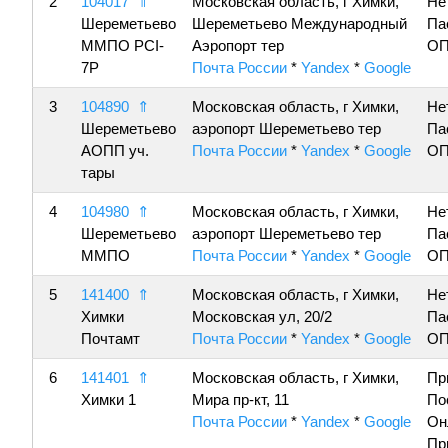
2
104017
⇑
Московская область, г Химки,
Не
Шереметьево
Шереметьево Международный
Па
ММПО PCI-
Аэропорт тер
ОП
7P
Почта России
*
Yandex
*
Google
3
104890
⇑
Московская область, г Химки,
Не
Шереметьево
аэропорт Шереметьево тер
Па
АОПП уч.
Почта России
*
Yandex
*
Google
ОП
тары
4
104980
⇑
Московская область, г Химки,
Не
Шереметьево
аэропорт Шереметьево тер
Па
ММПО
Почта России
*
Yandex
*
Google
ОП
5
141400
⇑
Московская область, г Химки,
Не
Химки
Московская ул, 20/2
Па
Почтамт
Почта России
*
Yandex
*
Google
ОП
6
141401
⇑
Московская область, г Химки,
Пр
Химки 1
Мира пр-кт, 11
По
Почта России
*
Yandex
*
Google
Он
Пр