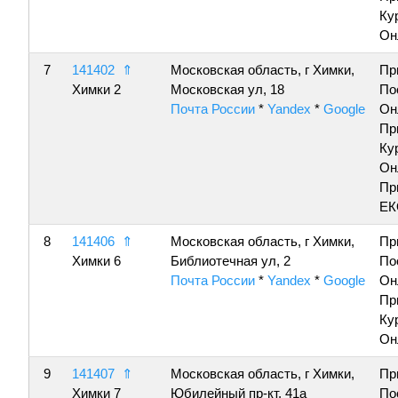
Ку
Он
7
141402
⇑
Московская область, г Химки,
Пр
Химки 2
Московская ул, 18
По
Почта России
*
Yandex
*
Google
Он
Пр
Ку
Он
Пр
ЕК
8
141406
⇑
Московская область, г Химки,
Пр
Химки 6
Библиотечная ул, 2
По
Почта России
*
Yandex
*
Google
Он
Пр
Ку
Он
9
141407
⇑
Московская область, г Химки,
Пр
Химки 7
Юбилейный пр-кт, 41а
По