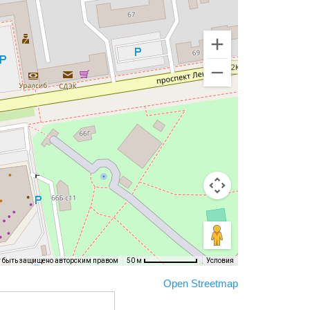
т быть защищено авторским правом
Условия
50 м
Open Streetmap