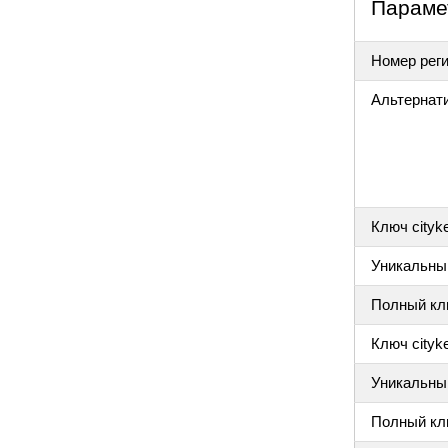
Параме
Номер реги
Альтернат
Ключ cityk
Уникальный
Полный клю
Ключ cityke
Уникальный
Полный клю