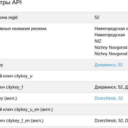
тры API
она regid
52
ивные названия региона
Нижегородская 
Нижегородская
NIZ
Nizhny Novgorod
Nizhny Novgorod
ey
Дзержинск, 52
 ключ citykey_u
ч citykey_f
Дзержинск, 52, 
y (англ.)
Dzerzhinsk, 52
 ключ citykey_u_en (англ.)
ч citykey_f_en (англ.)
Dzerzhinsk, 52, 