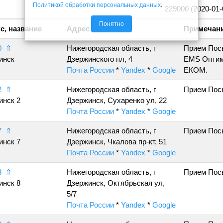
Политикой обработки персональных данных
.
229000 (2020-01-
Понятно
с, название
Адрес
Примечан
0
⇑
Нижегородская область, г
Прием Пос
инск
Дзержинского пл, 4
EMS Оптим
Почта России
*
Yandex
*
Google
ЕКОМ.
2
⇑
Нижегородская область, г
Прием Пос
инск 2
Дзержинск, Сухаренко ул, 22
Почта России
*
Yandex
*
Google
7
⇑
Нижегородская область, г
Прием Пос
инск 7
Дзержинск, Чкалова пр-кт, 51
Почта России
*
Yandex
*
Google
8
⇑
Нижегородская область, г
Прием Пос
инск 8
Дзержинск, Октябрьская ул,
5/7
Почта России
*
Yandex
*
Google