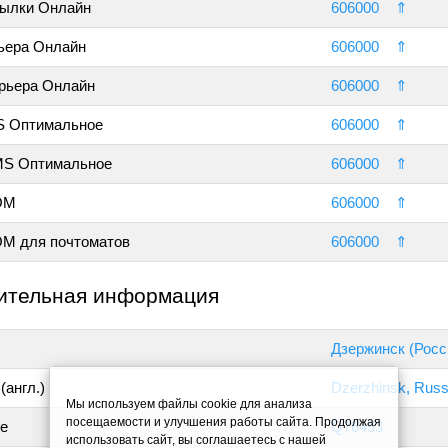
ылки Онлайн
606000
⇑
ьера Онлайн
606000
⇑
рьера Онлайн
606000
⇑
S Оптимальное
606000
⇑
MS Оптимальное
606000
⇑
ОМ
606000
⇑
М для почтоматов
606000
⇑
ительная информация
Дзержинск (Росс
(англ.)
Dzerzhinsk, Russ
Мы используем файлы cookie для анализа
посещаемости и улучшения работы сайта. Продолжая
е
Q76493
использовать сайт, вы соглашаетесь с нашей