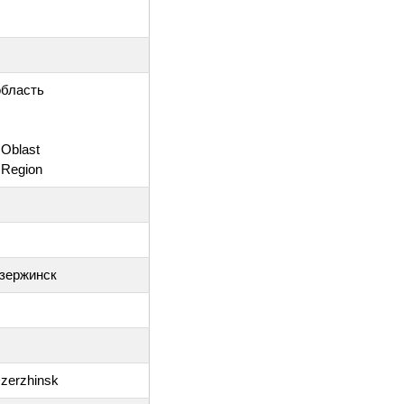
область
 Oblast
 Region
Дзержинск
Dzerzhinsk