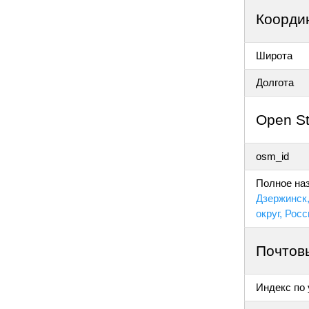
Коорди
Широта
Долгота
Open S
osm_id
Полное наз
Дзержинск,
округ, Росс
Почтов
Индекс по