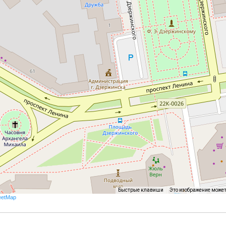
Быстрые клавиши
Это изображение може
eetMap