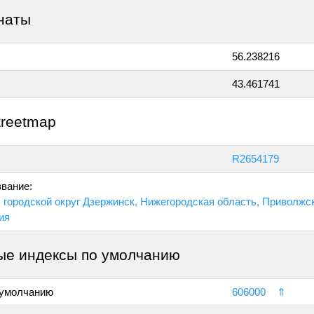
наты
56.238216
43.461741
treetmap
R2654179
вание:
 городской округ Дзержинск, Нижегородская область, Приволж
ия
ые индексы по умолчанию
 умолчанию
606000
⇑