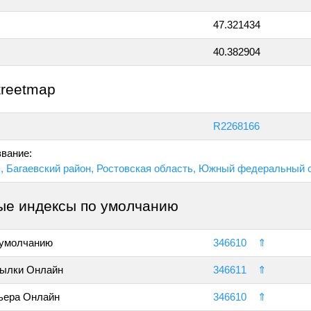
47.321434
40.382904
treetmap
R2268166
вание:
, Багаевский район, Ростовская область, Южный федеральный ок
ые индексы по умолчанию
 умолчанию
346610
⇑
ылки Онлайн
346611
⇑
ьера Онлайн
346610
⇑