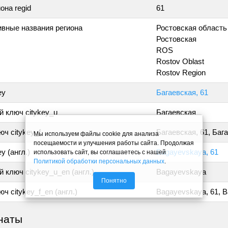
она regid
61
ивные названия региона
Ростовская область
Ростовская
ROS
Rostov Oblast
Rostov Region
ey
Багаевская, 61
 ключ citykey_u
Багаевская
ч citykey_f
Багаевская, 61, Баг
Мы используем файлы cookie для анализа
посещаемости и улучшения работы сайта. Продолжая
y (англ.)
Bagayevskaya, 61
использовать сайт, вы соглашаетесь с нашей
Политикой обработки персональных данных
.
 ключ citykey_u_en (англ.)
Bagayevskaya
Понятно
ч citykey_f_en (англ.)
Bagayevskaya, 61, 
наты