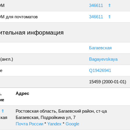
ОМ
346611
⇑
М для почтоматов
346611
⇑
ительная информация
Багаевская
(англ.)
Bagayevskaya
е
Q19426941
15459 (2000-01-01)
,
Адрес
ие
⇑
Ростовская область, Багаевский район, ст-ца
ская
Багаевская, Подройкина ул, 7
Почта России
*
Yandex
*
Google