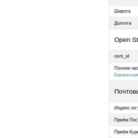
Широта
Долгота
Open S
osm_id
Полное наз
Багаевская
Почтов
Индекс по
Приём Пос
Приём Кур