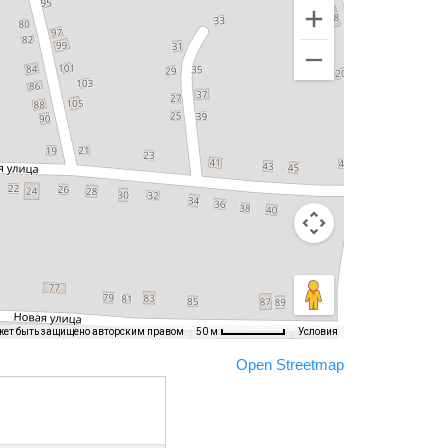
жет быть защищено авторским правом
Условия
50 м
Open Streetmap