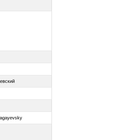
аевский
Bagayevsky