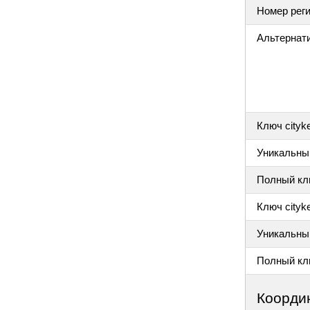
Номер реги
Альтернат
Ключ cityk
Уникальный
Полный клю
Ключ cityke
Уникальный
Полный клю
Коорди