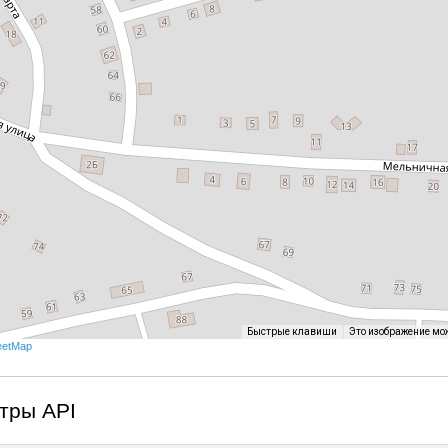
Быстрые клавиши
Это изображение мо
eetMap
тры API