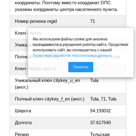
координаты. Поэтому вместо координат ОПС
указаны координаты центра населенного пункта.
Номер региона regid
71
Ключ citykey
Тула
Мы используем файлы cookie для анализа
Уникальный ключ citykey_u
Тула
посещаемости и улучшения работы сайта. Продолжая
использовать сайт, вы соглашаетесь с нашей
Политикой обработки персональных данных
.
Полный ключ citykey_f
Тула, 71, Тула
Понятно
Ключ citykey (англ.)
Tula
Уникальный ключ citykey_u_en
Tula
(англ.)
Полный ключ citykey_f_en (англ.)
Tula, 71, Tula
Широта
54.193032
Долгота
37.617540
Регион
Тульская