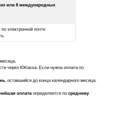
них или 8 международных
я
по электронной почте
ru.
 месяца.
сти через ЮKassa. Если нужна оплата по
ень
, оставшийся до конца календарного месяца.
нейшая оплата
определяется по
среднему