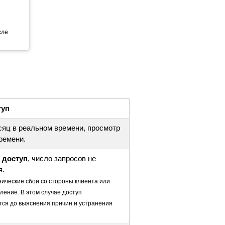
сле
туп
есяц в реальном времени, просмотр
ремени.
 доступ
, число запросов не
я.
нические сбои со стороны клиента или
ление. В этом случае доступ
ся до выяснения причин и устранения