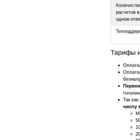
Количеств
расчетов в
одном отв
Техподдер
Тарифы и
Оплата
Оплата 
безналу
Первон
Например
Так как
числу 
М
5
1
2