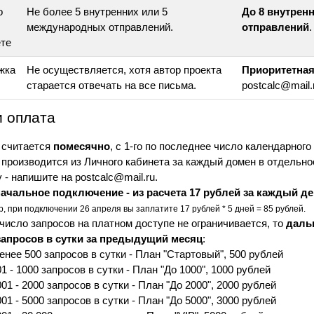
о
Не более 5 внутренних или 5
До 8 внутрен
международных отправлений.
отправлений
.
ете
жка
Не осуществляется, хотя автор проекта
Приоритетна
старается отвечать на все письма.
postcalc@mail.
 оплата
 считается
помесячно
, с 1-го по последнее число календарного
производится из Личного кабинета за каждый домен в отдельно
 - напишите на postcalc@mail.ru.
ачальное подключение - из расчета 17 рублей за каждый д
, при подключении 26 апреля вы заплатите 17 рублей * 5 дней = 85 рублей.
 число запросов на платном доступе не ограничивается, то
даль
запросов в сутки за предыдущий месяц
:
енее 500 запросов в сутки - План "Стартовый", 500 рублей
01 - 1000 запросов в сутки - План "До 1000", 1000 рублей
001 - 2000 запросов в сутки - План "До 2000", 2000 рублей
001 - 5000 запросов в сутки - План "До 5000", 3000 рублей