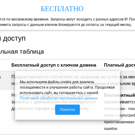
БЕСПЛАТНО
тся по московскому времени. Запросы могут исходить с разных адресов IP. По
имита запросы с данным ключом блокируются до оплаты за текущий месяц.
 доступ
льная таблица
Бесплатный доступ с ключом домена
Платный дос
а
Предоставлается статистика по запросам за сутки и за м
Мы используем файлы cookie для анализа
последних 100 запросов по журналу сервера в реальном в
посещаемости и улучшения работы сайта. Продолжая
использовать сайт, вы соглашаетесь с нашей
Не более 500 запросов в сутки. Далее
Безлимитный
Политикой обработки персональных данных
.
запросы с данным ключом блокируются
ограничиваетс
до оплаты тарифа за текущий месяц.
Исключение - тех
Понятно
явное злоупотреб
приостанавливает
ошибок.