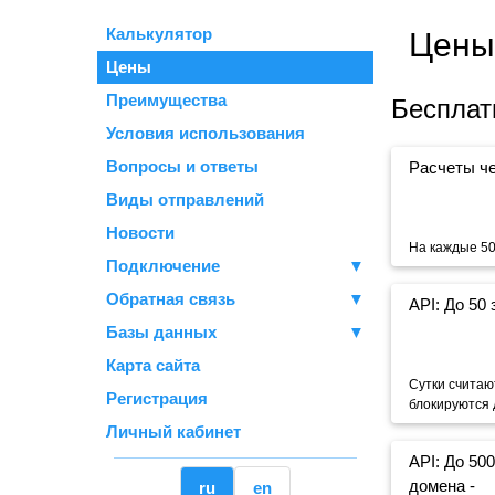
Калькулятор
Цены
Цены
Преимущества
Бесплат
Условия использования
Вопросы и ответы
Расчеты ч
Виды отправлений
Новости
На каждые 50
Подключение
▼
Обратная связь
▼
API: До 50 
Базы данных
▼
Карта сайта
Сутки считаю
Регистрация
блокируются 
Личный кабинет
API: До 50
домена -
ru
en