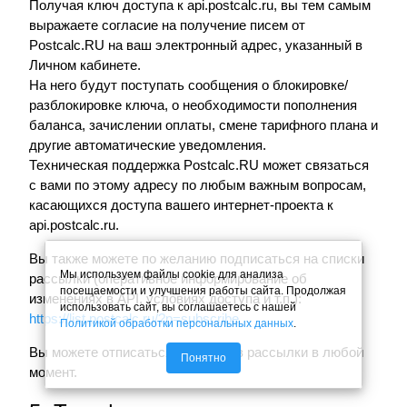
Получая ключ доступа к api.postcalc.ru, вы тем самым
выражаете согласие на получение писем от
Postcalc.RU на ваш электронный адрес, указанный в
Личном кабинете.
На него будут поступать сообщения о блокировке/
разблокировке ключа, о необходимости пополнения
баланса, зачислении оплаты, смене тарифного плана и
другие автоматические уведомления.
Техническая поддержка Postcalc.RU может связаться
с вами по этому адресу по любым важным вопросам,
касающихся доступа вашего интернет-проекта к
api.postcalc.ru.
Вы также можете по желанию подписаться на списки
Мы используем файлы cookie для анализа
рассылки (оперативное информирование об
посещаемости и улучшения работы сайта. Продолжая
изменениях в API, условиях доступа и т.п.):
использовать сайт, вы соглашаетесь с нашей
https://list.postcalc.ru/?p=subscribe
Политикой обработки персональных данных
.
Вы можете отписаться от списков рассылки в любой
Понятно
момент.