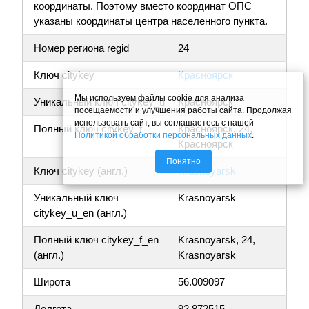
координаты. Поэтому вместо координат ОПС
указаны координаты центра населенного пункта.
Номер региона regid
24
Ключ citykey
Красноярск
Мы используем файлы cookie для анализа
Уникальный ключ citykey_u
Красноярск
посещаемости и улучшения работы сайта. Продолжая
использовать сайт, вы соглашаетесь с нашей
Полный ключ citykey_f
Красноярск, 24,
Политикой обработки персональных данных
.
Красноярск
Понятно
Ключ citykey (англ.)
Krasnoyarsk
Уникальный ключ
Krasnoyarsk
citykey_u_en (англ.)
Полный ключ citykey_f_en
Krasnoyarsk, 24,
(англ.)
Krasnoyarsk
Широта
56.009097
Долгота
92.872515