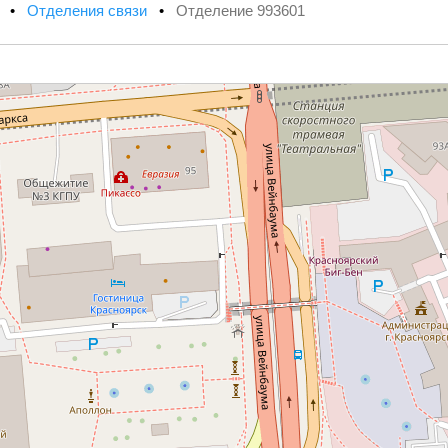
х
•
Отделения связи
•
Отделение 993601