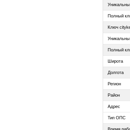
Уникальный
Полный клю
Ключ cityke
Уникальный
Полный клю
Широта
Долгота
Регион
Район
Адрес
Тип ОПС
Время раб