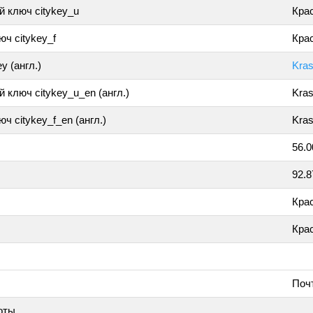
 ключ citykey_u
Кра
ч citykey_f
Крас
y (англ.)
Kra
 ключ citykey_u_en (англ.)
Kra
ч citykey_f_en (англ.)
Kras
56.
92.
Кра
Кра
Поч
оты