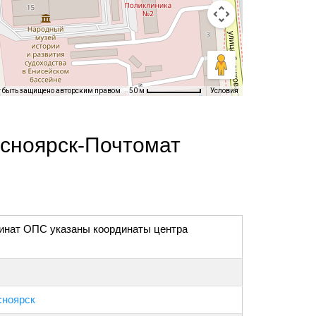
т быть защищено авторским правом
Условия
50 м
асноярск-Почтомат
инат ОПС указаны координаты центра
сноярск