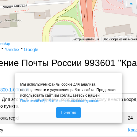
Быстрые клавиши
Это изображение може
eetMap
и
*
Yandex
*
Google
ение Почты России 993601 "Кр
"
Мы используем файлы cookie для анализа
 800-1-000-000
посещаемости и улучшения работы сайта. Продолжая
использовать сайт, вы соглашаетесь с нашей
!
Для этого ОПС не найдены координаты. Поэтому вместо коорд
Политикой обработки персональных данных
.
о пункта.
Понятно
она regid
24
ey
Кра