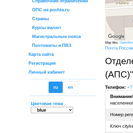
Справочник ограничений
ОПС на pochta.ru
Страны
Курсы валют
Магистральные пояса
Map tiles:
OpenStr
Почтоматы и ПВЗ
Почта Росси
Карта сайта
Отдел
Регистрация
Личный кабинет
(АПС)
ru
en
Телефон:
+7
Внимание
населенног
Цветовая тема
Номер реги
Ключ cityk