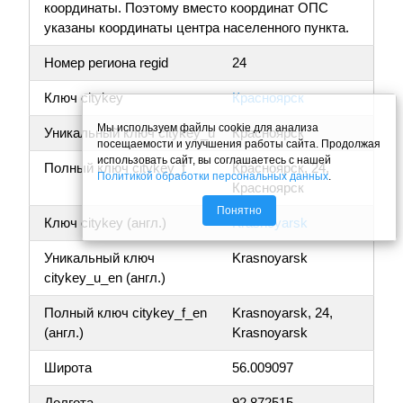
координаты. Поэтому вместо координат ОПС
указаны координаты центра населенного пункта.
Номер региона regid
24
Ключ citykey
Красноярск
Мы используем файлы cookie для анализа
Уникальный ключ citykey_u
Красноярск
посещаемости и улучшения работы сайта. Продолжая
использовать сайт, вы соглашаетесь с нашей
Полный ключ citykey_f
Красноярск, 24,
Политикой обработки персональных данных
.
Красноярск
Понятно
Ключ citykey (англ.)
Krasnoyarsk
Уникальный ключ
Krasnoyarsk
citykey_u_en (англ.)
Полный ключ citykey_f_en
Krasnoyarsk, 24,
(англ.)
Krasnoyarsk
Широта
56.009097
Долгота
92.872515