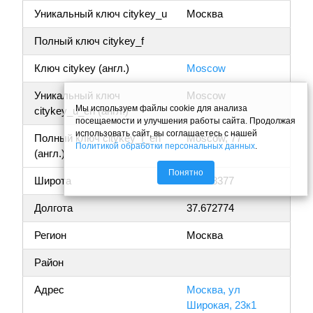
Уникальный ключ citykey_u
Москва
Полный ключ citykey_f
Ключ citykey (англ.)
Moscow
Уникальный ключ
Moscow
Мы используем файлы cookie для анализа
citykey_u_en (англ.)
посещаемости и улучшения работы сайта. Продолжая
использовать сайт, вы соглашаетесь с нашей
Полный ключ citykey_f_en
Moscow, 77
Политикой обработки персональных данных
.
(англ.)
Понятно
Широта
55.888377
Долгота
37.672774
Регион
Москва
Район
Адрес
Москва, ул
Широкая, 23к1