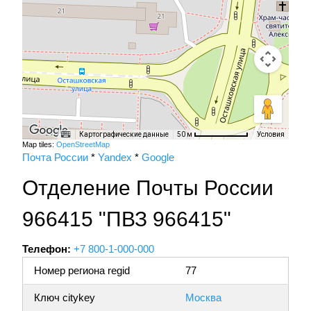
Картографические данные
Условия
50 м
Map tiles:
OpenStreetMap
Почта России
*
Yandex
*
Google
Отделение Почты России
966415 "ПВЗ 966415"
Телефон:
+7 800-1-000-000
Номер региона regid
77
Ключ citykey
Москва