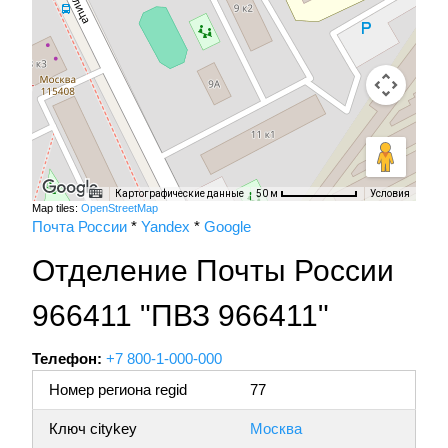
Картографические данные
Условия
50 м
Map tiles:
OpenStreetMap
Почта России
*
Yandex
*
Google
Отделение Почты России
966411 "ПВЗ 966411"
Телефон:
+7 800-1-000-000
Номер региона regid
77
Ключ citykey
Москва