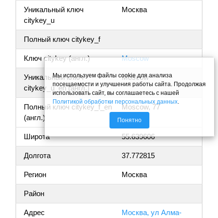
Уникальный ключ
Москва
citykey_u
Полный ключ citykey_f
Ключ citykey (англ.)
Moscow
Мы используем файлы cookie для анализа
Уникальный ключ
Moscow
посещаемости и улучшения работы сайта. Продолжая
citykey_u_en (англ.)
использовать сайт, вы соглашаетесь с нашей
Политикой обработки персональных данных
.
Полный ключ citykey_f_en
Moscow, 77
(англ.)
Понятно
Широта
55.639606
Долгота
37.772815
Регион
Москва
Район
Адрес
Москва, ул Алма-