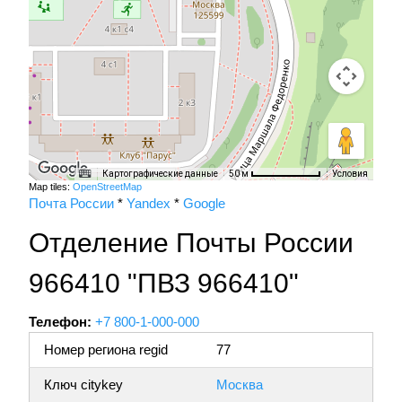
Картографические данные
Условия
50 м
Map tiles:
OpenStreetMap
Почта России
*
Yandex
*
Google
Отделение Почты России
966410 "ПВЗ 966410"
Телефон:
+7 800-1-000-000
Номер региона regid
77
Ключ citykey
Москва