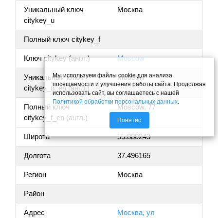
Уникальный ключ
Москва
citykey_u
Полный ключ citykey_f
Ключ citykey (англ.)
Moscow
Мы используем файлы cookie для анализа
Уникальный ключ
Moscow
посещаемости и улучшения работы сайта. Продолжая
citykey_u_en (англ.)
использовать сайт, вы соглашаетесь с нашей
Политикой обработки персональных данных
.
Полный ключ
Moscow, 77
citykey_f_en (англ.)
Понятно
Широта
55.880243
Долгота
37.496165
Регион
Москва
Район
Адрес
Москва, ул