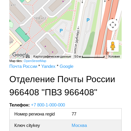
Картографические данные
Условия
50 м
Map tiles:
OpenStreetMap
Почта России
*
Yandex
*
Google
Отделение Почты России
966408 "ПВЗ 966408"
Телефон:
+7 800-1-000-000
Номер региона regid
77
Ключ citykey
Москва