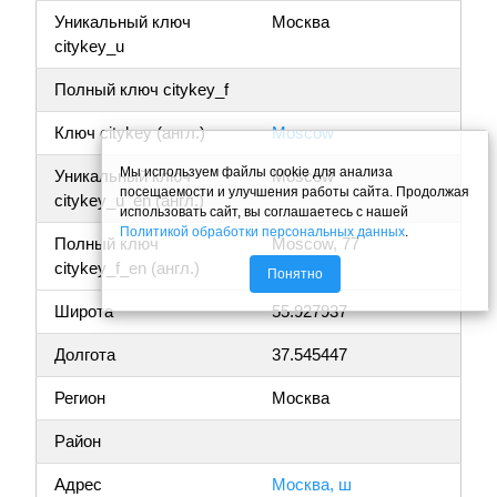
Уникальный ключ
Москва
citykey_u
Полный ключ citykey_f
Ключ citykey (англ.)
Moscow
Мы используем файлы cookie для анализа
Уникальный ключ
Moscow
посещаемости и улучшения работы сайта. Продолжая
citykey_u_en (англ.)
использовать сайт, вы соглашаетесь с нашей
Политикой обработки персональных данных
.
Полный ключ
Moscow, 77
citykey_f_en (англ.)
Понятно
Широта
55.927937
Долгота
37.545447
Регион
Москва
Район
Адрес
Москва, ш