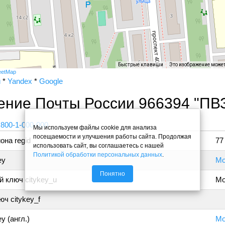
Быстрые клавиши
Это изображение може
eetMap
и
*
Yandex
*
Google
ение Почты России 966394 "ПВ
 800-1-000-000
Мы используем файлы cookie для анализа
посещаемости и улучшения работы сайта. Продолжая
она regid
77
использовать сайт, вы соглашаетесь с нашей
Политикой обработки персональных данных
.
ey
Мо
Понятно
 ключ citykey_u
Мо
ч citykey_f
y (англ.)
Mo