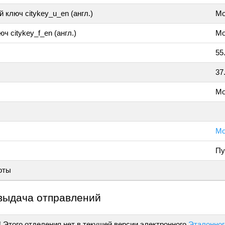
 ключ citykey_u_en (англ.)
Mo
ч citykey_f_en (англ.)
Mo
55
37
Мо
Мо
Пу
оты
выдача отправлений
!
Этого отделения нет в текущей версии электронного
Эталонног