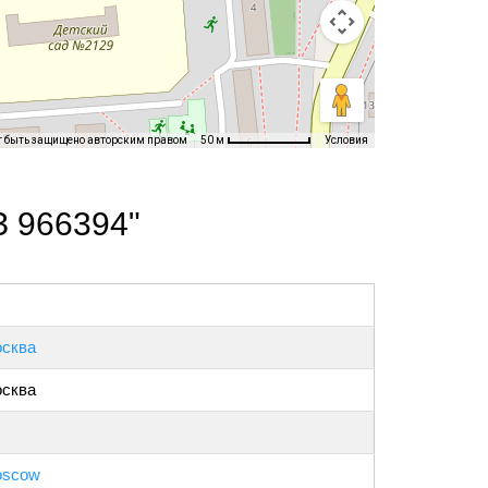
т быть защищено авторским правом
Условия
50 м
З 966394"
сква
сква
scow