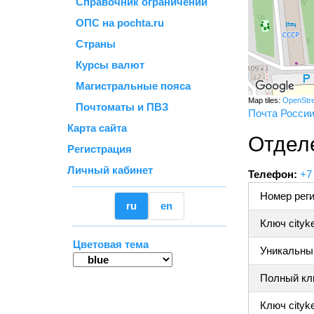
Справочник ограничений
ОПС на pochta.ru
Страны
Курсы валют
Магистральные пояса
Map tiles:
OpenStr
Почтоматы и ПВЗ
Почта Росси
Карта сайта
Отдел
Регистрация
Личный кабинет
Телефон:
+7
Номер реги
ru
en
Ключ cityk
Цветовая тема
Уникальный
Полный клю
Ключ cityke