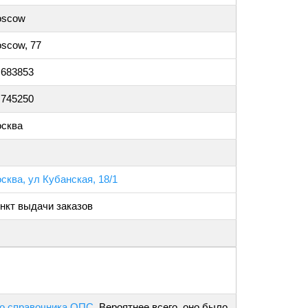
scow
scow, 77
.683853
.745250
сква
сква, ул Кубанская, 18/1
нкт выдачи заказов
о справочника ОПС
. Вероятнее всего, оно было