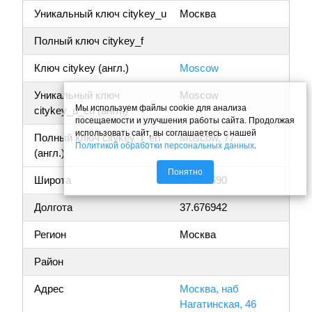
Уникальный ключ citykey_u
Москва
Полный ключ citykey_f
Ключ citykey (англ.)
Moscow
Уникальный ключ
Moscow
Мы используем файлы cookie для анализа
citykey_u_en (англ.)
посещаемости и улучшения работы сайта. Продолжая
использовать сайт, вы соглашаетесь с нашей
Полный ключ citykey_f_en
Moscow, 77
Политикой обработки персональных данных
.
(англ.)
Понятно
Широта
55.686690
Долгота
37.676942
Регион
Москва
Район
Адрес
Москва, наб
Нагатинская, 46