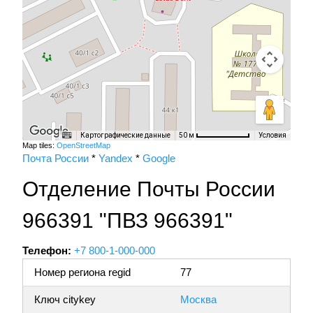
Картографические данные
Условия
50 м
Map tiles:
OpenStreetMap
Почта России
*
Yandex
*
Google
Отделение Почты России
966391 "ПВЗ 966391"
Телефон:
+7 800-1-000-000
Номер региона regid
77
Ключ citykey
Москва