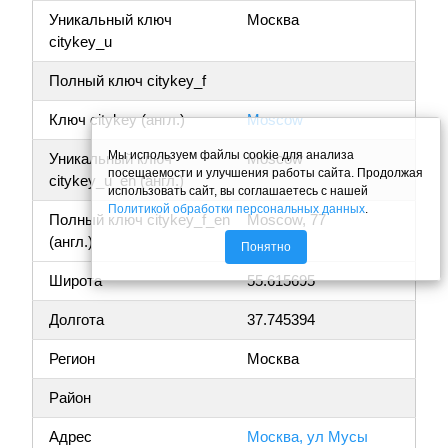
Уникальный ключ
Москва
citykey_u
Полный ключ citykey_f
Ключ citykey (англ.)
Moscow
Мы используем файлы cookie для анализа
Уникальный ключ
Moscow
посещаемости и улучшения работы сайта. Продолжая
citykey_u_en (англ.)
использовать сайт, вы соглашаетесь с нашей
Политикой обработки персональных данных
.
Полный ключ citykey_f_en
Moscow, 77
(англ.)
Понятно
Широта
55.615695
Долгота
37.745394
Регион
Москва
Район
Адрес
Москва, ул Мусы