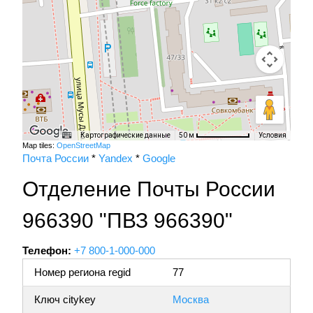
Картографические данные
Условия
50 м
Map tiles:
OpenStreetMap
Почта России
*
Yandex
*
Google
Отделение Почты России
966390 "ПВЗ 966390"
Телефон:
+7 800-1-000-000
Номер региона regid
77
Ключ citykey
Москва