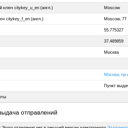
 ключ citykey_u_en (англ.)
Moscow
ч citykey_f_en (англ.)
Moscow, 77
55.775327
37.489859
Москва
Москва, пр
Пункт выда
оты
выдача отправлений
!
Этого отделения нет в текущей версии электронного
Эталонног