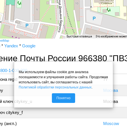
Быстрые клавиши
Это изображение може
eetMap
и
*
Yandex
*
Google
ение Почты России 966380 "ПВ
 800-1-000-000
Мы используем файлы cookie для анализа
посещаемости и улучшения работы сайта. Продолжая
она regid
77
использовать сайт, вы соглашаетесь с нашей
Политикой обработки персональных данных
.
ey
Москва
Понятно
 ключ citykey_u
Москва
ч citykey_f
y (англ.)
Moscow