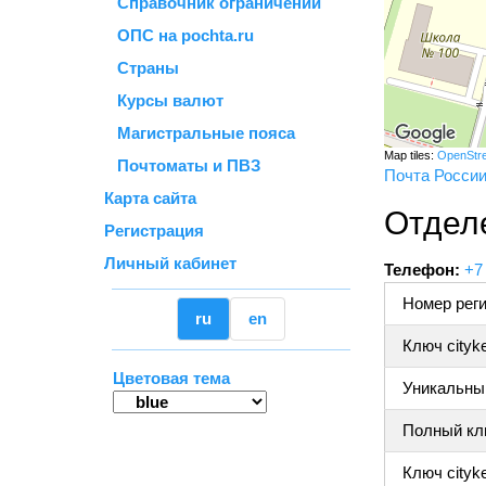
Справочник ограничений
ОПС на pochta.ru
Страны
Курсы валют
Магистральные пояса
Map tiles:
OpenStr
Почтоматы и ПВЗ
Почта Росси
Карта сайта
Отдел
Регистрация
Личный кабинет
Телефон:
+7
Номер реги
ru
en
Ключ cityk
Цветовая тема
Уникальный
Полный клю
Ключ cityke