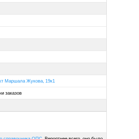
-кт Маршала Жукова, 19к1
чи заказов
о справочника ОПС
. Вероятнее всего, оно было