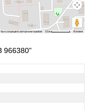
т быть защищено авторским правом
Условия
50 м
З 966380"