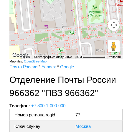
Картографические данные
Условия
50 м
Map tiles:
OpenStreetMap
Почта России
*
Yandex
*
Google
Отделение Почты России
966362 "ПВЗ 966362"
Телефон:
+7 800-1-000-000
Номер региона regid
77
Ключ citykey
Москва