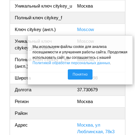
Уникальный ключ citykey_u
Москва
Полный ключ citykey_f
Ключ citykey (англ.)
Moscow
Уникальный ключ
Moscow
Мы используем файлы cookie для анализа
citykey_u_en (англ.)
посещаемости и улучшения работы сайта. Продолжая
использовать сайт, вы соглашаетесь с нашей
Полный ключ citykey_f_en
Moscow, 77
Политикой обработки персональных данных
.
(англ.)
Понятно
Широта
55.662098
Долгота
37.730679
Регион
Москва
Район
Адрес
Москва, ул
Люблинская, 78к3