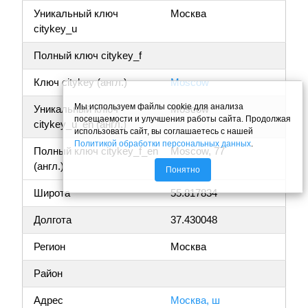
Уникальный ключ
Москва
citykey_u
Полный ключ citykey_f
Ключ citykey (англ.)
Moscow
Мы используем файлы cookie для анализа
Уникальный ключ
Moscow
посещаемости и улучшения работы сайта. Продолжая
citykey_u_en (англ.)
использовать сайт, вы соглашаетесь с нашей
Политикой обработки персональных данных
.
Полный ключ citykey_f_en
Moscow, 77
(англ.)
Понятно
Широта
55.817834
Долгота
37.430048
Регион
Москва
Район
Адрес
Москва, ш