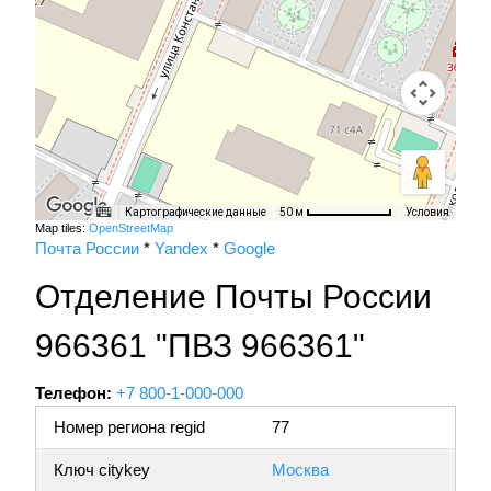
Картографические данные
Условия
50 м
Map tiles:
OpenStreetMap
Почта России
*
Yandex
*
Google
Отделение Почты России
966361 "ПВЗ 966361"
Телефон:
+7 800-1-000-000
Номер региона regid
77
Ключ citykey
Москва