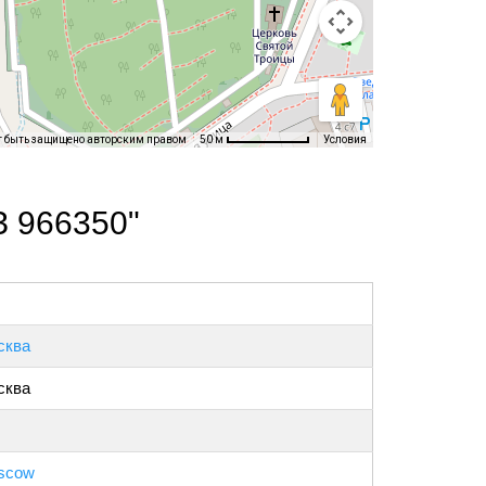
т быть защищено авторским правом
Условия
50 м
З 966350"
сква
сква
scow