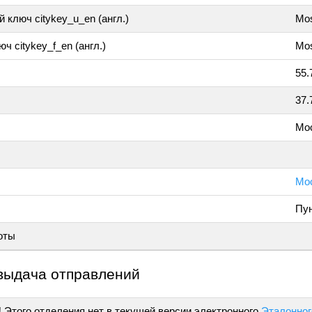
 ключ citykey_u_en (англ.)
Mo
ч citykey_f_en (англ.)
Mos
55.
37.
Мо
Мос
Пун
оты
выдача отправлений
!
Этого отделения нет в текущей версии электронного
Эталонног