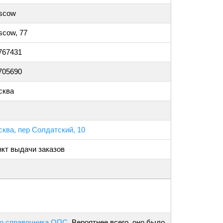
scow
cow, 77
767431
705690
сква
ква, пер Солдатский, 10
кт выдачи заказов
о справочника ОПС
. Вероятнее всего, оно было