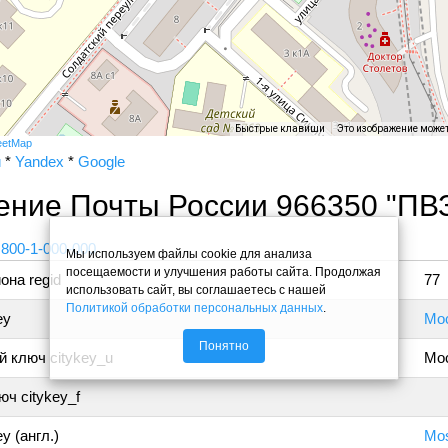
Быстрые клавиши
Это изображение може
eetMap
и
*
Yandex
*
Google
ение Почты России 966350 "ПВ
 800-1-000-000
Мы используем файлы cookie для анализа
посещаемости и улучшения работы сайта. Продолжая
она regid
77
использовать сайт, вы соглашаетесь с нашей
Политикой обработки персональных данных
.
ey
Мо
Понятно
 ключ citykey_u
Мо
ч citykey_f
y (англ.)
Mo