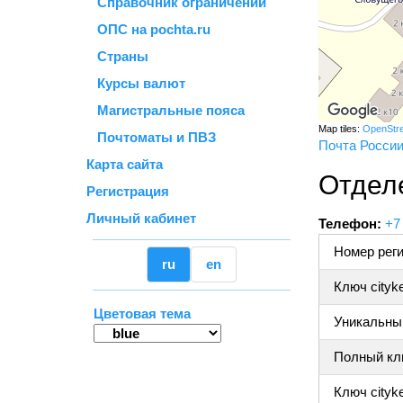
Справочник ограничений
ОПС на pochta.ru
Страны
Курсы валют
Магистральные пояса
Map tiles:
OpenStr
Почтоматы и ПВЗ
Почта Росси
Карта сайта
Отдел
Регистрация
Личный кабинет
Телефон:
+7
Номер реги
ru
en
Ключ cityk
Цветовая тема
Уникальный
Полный клю
Ключ cityke