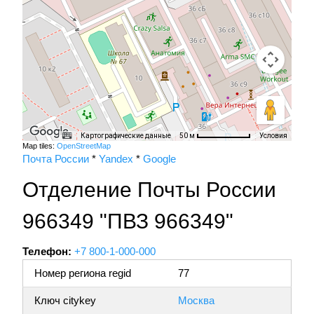
Картографические данные
Условия
50 м
Map tiles:
OpenStreetMap
Почта России
*
Yandex
*
Google
Отделение Почты России
966349 "ПВЗ 966349"
Телефон:
+7 800-1-000-000
Номер региона regid
77
Ключ citykey
Москва