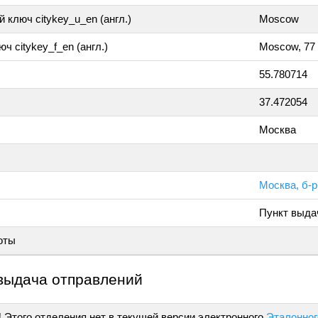
 ключ citykey_u_en (англ.)
Moscow
ч citykey_f_en (англ.)
Moscow, 77
55.780714
37.472054
Москва
Москва, б-
Пункт выда
оты
выдача отправлений
!
Этого отделения нет в текущей версии электронного
Эталонног