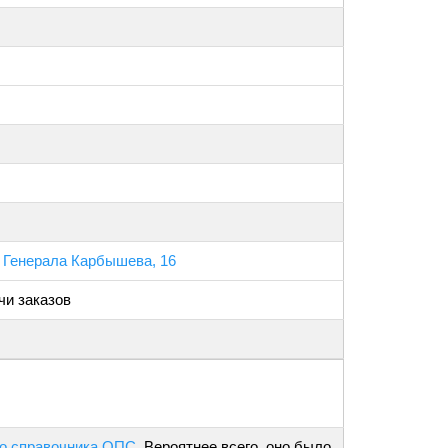
р Генерала Карбышева, 16
чи заказов
о справочника ОПС
. Вероятнее всего, оно было