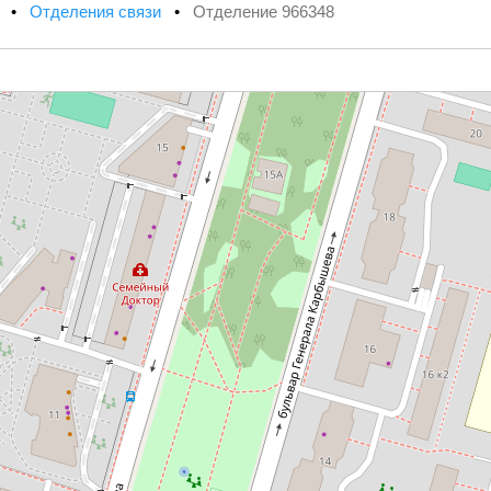
х
•
Отделения связи
•
Отделение 966348