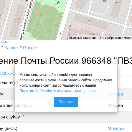
Быстрые клавиши
Это изображение може
eetMap
и
*
Yandex
*
Google
ение Почты России 966348 "ПВ
 800-1-000-000
Мы используем файлы cookie для анализа
посещаемости и улучшения работы сайта. Продолжая
она regid
77
использовать сайт, вы соглашаетесь с нашей
Политикой обработки персональных данных
.
ey
Москва
Понятно
 ключ citykey_u
Москва
ч citykey_f
y (англ.)
Moscow