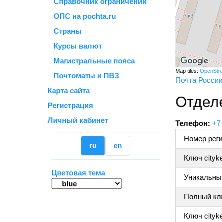
Справочник ограничений
ОПС на pochta.ru
Страны
Курсы валют
Магистральные пояса
Map tiles:
OpenStr
Почтоматы и ПВЗ
Почта Росси
Карта сайта
Отдел
Регистрация
Личный кабинет
Телефон:
+7
Номер реги
ru
en
Ключ cityk
Цветовая тема
Уникальный
Полный клю
Ключ cityke