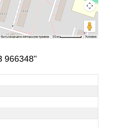
т быть защищено авторским правом
Условия
50 м
З 966348"