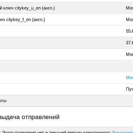
 ключ citykey_u_en (англ.)
Mo
ч citykey_f_en (англ.)
Mos
55.
37.
Мо
Мос
Пун
оты
выдача отправлений
!
Этого отделения нет в текущей версии электронного
Эталонног