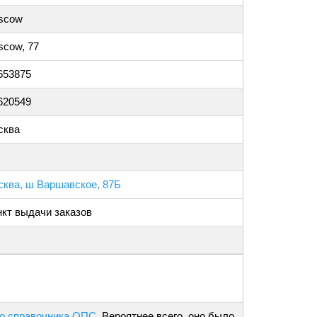
scow
cow, 77
653875
620549
сква
ква, ш Варшавское, 87Б
кт выдачи заказов
о справочника ОПС
. Вероятнее всего, оно было