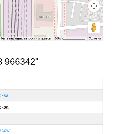
т быть защищено авторским правом
Условия
50 м
З 966342"
сква
сква
scow