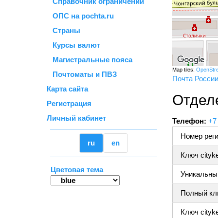
Справочник ограничений
ОПС на pochta.ru
Страны
Курсы валют
Магистральные пояса
Map tiles:
OpenStr
Почтоматы и ПВЗ
Почта Росси
Карта сайта
Отдел
Регистрация
Личный кабинет
Телефон:
+7
Номер реги
ru
en
Ключ cityk
Цветовая тема
Уникальный
Полный клю
Ключ cityke