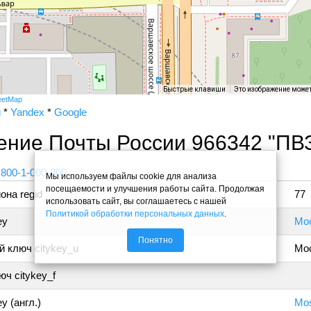
Быстрые клавиши
Это изображение може
eetMap
и
*
Yandex
*
Google
ение Почты России 966342 "ПВ
 800-1-000-000
Мы используем файлы cookie для анализа
посещаемости и улучшения работы сайта. Продолжая
она regid
77
использовать сайт, вы соглашаетесь с нашей
Политикой обработки персональных данных
.
ey
Мо
Понятно
 ключ citykey_u
Мо
ч citykey_f
y (англ.)
Mo