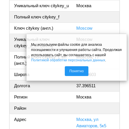
Уникальный ключ citykey_u
Москва
Полный ключ citykey_f
Ключ citykey (англ.)
Moscow
Уникальный ключ
Moscow
Мы используем файлы cookie для анализа
citykey_u_en (англ.)
посещаемости и улучшения работы сайта. Продолжая
использовать сайт, вы соглашаетесь с нашей
Полный ключ citykey_f_en
Moscow, 77
Политикой обработки персональных данных
.
(англ.)
Понятно
Широта
55.640603
Долгота
37.396511
Регион
Москва
Район
Адрес
Москва, ул
Авиаторов, 5к5