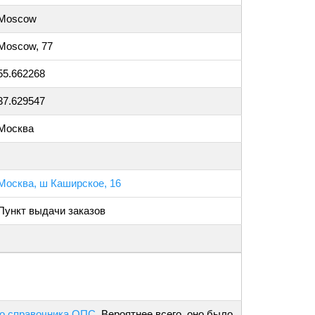
Moscow
Moscow, 77
55.662268
37.629547
Москва
Москва, ш Каширское, 16
Пункт выдачи заказов
о справочника ОПС
. Вероятнее всего, оно было