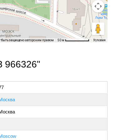
т быть защищено авторским правом
Условия
50 м
З 966326"
77
Москва
Москва
Moscow