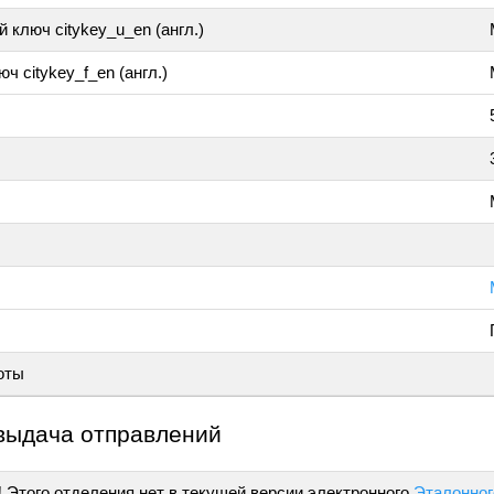
 ключ citykey_u_en (англ.)
ч citykey_f_en (англ.)
оты
выдача отправлений
!
Этого отделения нет в текущей версии электронного
Эталонног