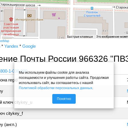
Быстрые клавиши
Это изображение може
eetMap
и
*
Yandex
*
Google
ение Почты России 966326 "ПВ
 800-1-000-000
Мы используем файлы cookie для анализа
посещаемости и улучшения работы сайта. Продолжая
она regid
использовать сайт, вы соглашаетесь с нашей
Политикой обработки персональных данных
.
ey
Понятно
 ключ citykey_u
ч citykey_f
y (англ.)