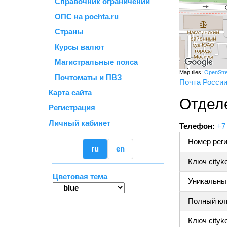
Справочник ограничений
ОПС на pochta.ru
Страны
Курсы валют
Магистральные пояса
Map tiles:
OpenStr
Почтоматы и ПВЗ
Почта Росси
Карта сайта
Отдел
Регистрация
Личный кабинет
Телефон:
+7
Номер реги
ru
en
Ключ cityk
Цветовая тема
Уникальный
Полный клю
Ключ cityke