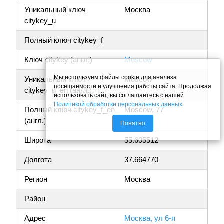
Уникальный ключ
Москва
citykey_u
Полный ключ citykey_f
Ключ citykey (англ.)
Moscow
Мы используем файлы cookie для анализа
Уникальный ключ
Moscow
посещаемости и улучшения работы сайта. Продолжая
citykey_u_en (англ.)
использовать сайт, вы соглашаетесь с нашей
Политикой обработки персональных данных
.
Полный ключ citykey_f_en
Moscow, 77
(англ.)
Понятно
Широта
55.605512
Долгота
37.664770
Регион
Москва
Район
Адрес
Москва, ул 6-я