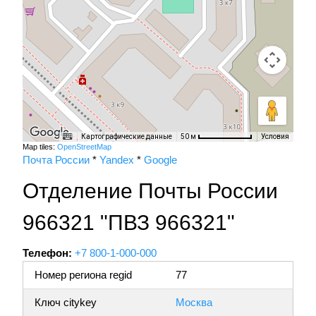
Картографические данные
Условия
50 м
Map tiles:
OpenStreetMap
Почта России
*
Yandex
*
Google
Отделение Почты России
966321 "ПВЗ 966321"
Телефон:
+7 800-1-000-000
Номер региона regid
77
Ключ citykey
Москва