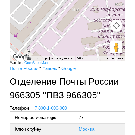
Картографические данные
Условия
50 м
Map tiles:
OpenStreetMap
Почта России
*
Yandex
*
Google
Отделение Почты России
966305 "ПВЗ 966305"
Телефон:
+7 800-1-000-000
Номер региона regid
77
Ключ citykey
Москва