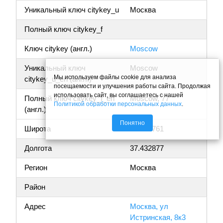
Уникальный ключ citykey_u
Москва
Полный ключ citykey_f
Ключ citykey (англ.)
Moscow
Уникальный ключ
Moscow
Мы используем файлы cookie для анализа
citykey_u_en (англ.)
посещаемости и улучшения работы сайта. Продолжая
использовать сайт, вы соглашаетесь с нашей
Полный ключ citykey_f_en
Moscow, 77
Политикой обработки персональных данных
.
(англ.)
Понятно
Широта
55.735761
Долгота
37.432877
Регион
Москва
Район
Адрес
Москва, ул
Истринская, 8к3