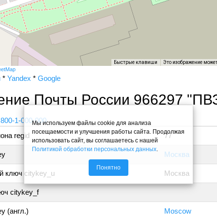
Быстрые клавиши
Это изображение може
eetMap
и
*
Yandex
*
Google
ение Почты России 966297 "ПВ
 800-1-000-000
Мы используем файлы cookie для анализа
посещаемости и улучшения работы сайта. Продолжая
она regid
77
использовать сайт, вы соглашаетесь с нашей
Политикой обработки персональных данных
.
ey
Москва
Понятно
 ключ citykey_u
Москва
ч citykey_f
y (англ.)
Moscow