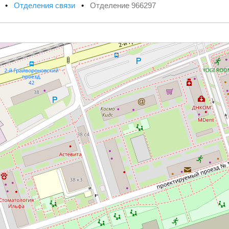
х
•
Отделения связи
•
Отделение 966297