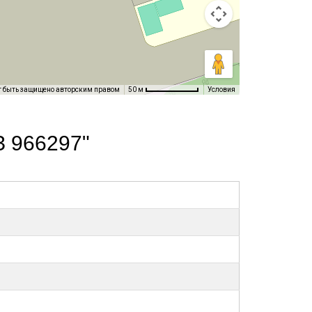
т быть защищено авторским правом
Условия
50 м
З 966297"