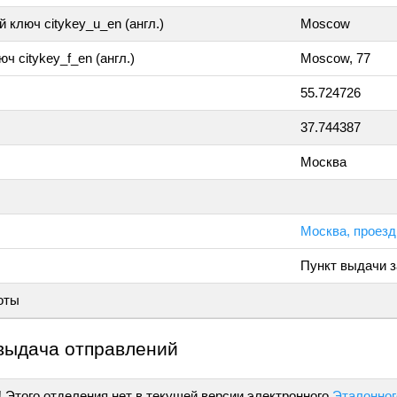
 ключ citykey_u_en (англ.)
Moscow
ч citykey_f_en (англ.)
Moscow, 77
55.724726
37.744387
Москва
Москва, проезд
Пункт выдачи з
оты
выдача отправлений
!
Этого отделения нет в текущей версии электронного
Эталонног