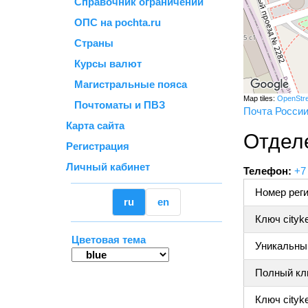
Справочник ограничений
ОПС на pochta.ru
Страны
Курсы валют
Магистральные пояса
Map tiles:
OpenStr
Почтоматы и ПВЗ
Почта Росси
Карта сайта
Отдел
Регистрация
Личный кабинет
Телефон:
+7
Номер реги
ru
en
Ключ cityk
Цветовая тема
Уникальный
Полный клю
Ключ cityke