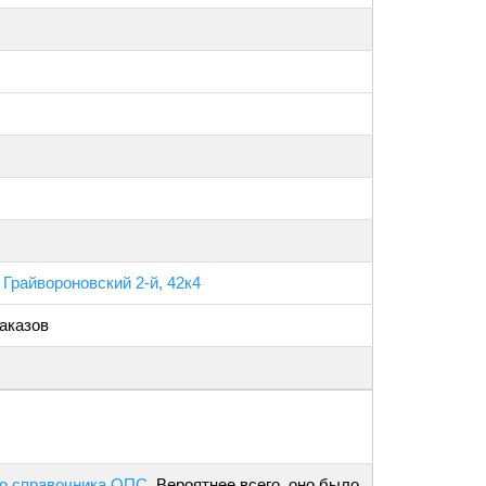
 Грайвороновский 2-й, 42к4
аказов
о справочника ОПС
. Вероятнее всего, оно было