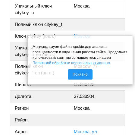
Уникальный ключ
Москва
citykey_u
Полный ключ citykey_f
Ключ citykey (англ.)
Moscow
Мы используем файлы cookie для анализа
Уникальный ключ
Moscow
посещаемости и улучшения работы сайта. Продолжая
citykey_u_en (англ.)
использовать сайт, вы соглашаетесь с нашей
Политикой обработки персональных данных
.
Полный ключ
Moscow, 77
citykey_f_en (англ.)
Понятно
Широта
55.896423
Долгота
37.539904
Регион
Москва
Район
Адрес
Москва, ул