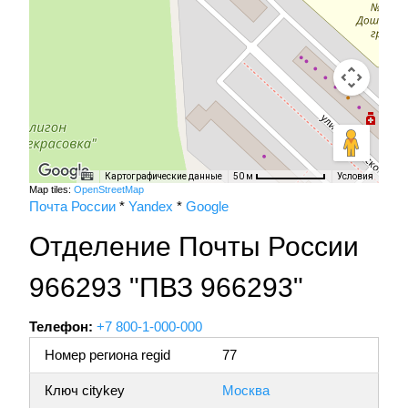
Картографические данные
Условия
50 м
Map tiles:
OpenStreetMap
Почта России
*
Yandex
*
Google
Отделение Почты России
966293 "ПВЗ 966293"
Телефон:
+7 800-1-000-000
Номер региона regid
77
Ключ citykey
Москва