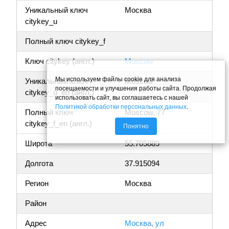
Уникальный ключ
Москва
citykey_u
Полный ключ citykey_f
Ключ citykey (англ.)
Moscow
Мы используем файлы cookie для анализа
Уникальный ключ
Moscow
посещаемости и улучшения работы сайта. Продолжая
citykey_u_en (англ.)
использовать сайт, вы соглашаетесь с нашей
Политикой обработки персональных данных
.
Полный ключ
Moscow, 77
citykey_f_en (англ.)
Понятно
Широта
55.705889
Долгота
37.915094
Регион
Москва
Район
Адрес
Москва, ул