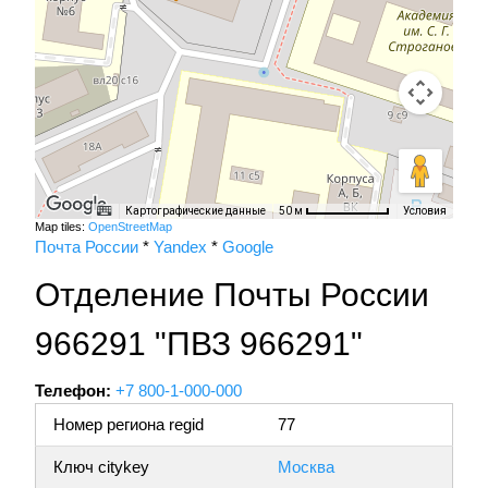
Картографические данные
Условия
50 м
Map tiles:
OpenStreetMap
Почта России
*
Yandex
*
Google
Отделение Почты России
966291 "ПВЗ 966291"
Телефон:
+7 800-1-000-000
Номер региона regid
77
Ключ citykey
Москва