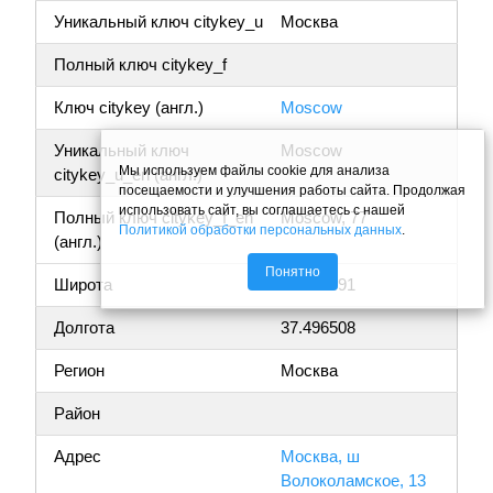
Уникальный ключ citykey_u
Москва
Полный ключ citykey_f
Ключ citykey (англ.)
Moscow
Уникальный ключ
Moscow
Мы используем файлы cookie для анализа
citykey_u_en (англ.)
посещаемости и улучшения работы сайта. Продолжая
использовать сайт, вы соглашаетесь с нашей
Полный ключ citykey_f_en
Moscow, 77
Политикой обработки персональных данных
.
(англ.)
Понятно
Широта
55.807691
Долгота
37.496508
Регион
Москва
Район
Адрес
Москва, ш
Волоколамское, 13