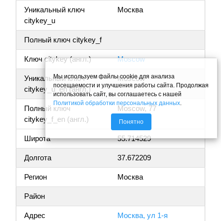
Уникальный ключ
Москва
citykey_u
Полный ключ citykey_f
Ключ citykey (англ.)
Moscow
Мы используем файлы cookie для анализа
Уникальный ключ
Moscow
посещаемости и улучшения работы сайта. Продолжая
citykey_u_en (англ.)
использовать сайт, вы соглашаетесь с нашей
Политикой обработки персональных данных
.
Полный ключ
Moscow, 77
citykey_f_en (англ.)
Понятно
Широта
55.714529
Долгота
37.672209
Регион
Москва
Район
Адрес
Москва, ул 1-я