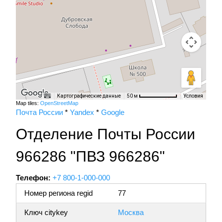
Картографические данные
Условия
50 м
Map tiles:
OpenStreetMap
Почта России
*
Yandex
*
Google
Отделение Почты России
966286 "ПВЗ 966286"
Телефон:
+7 800-1-000-000
Номер региона regid
77
Ключ citykey
Москва