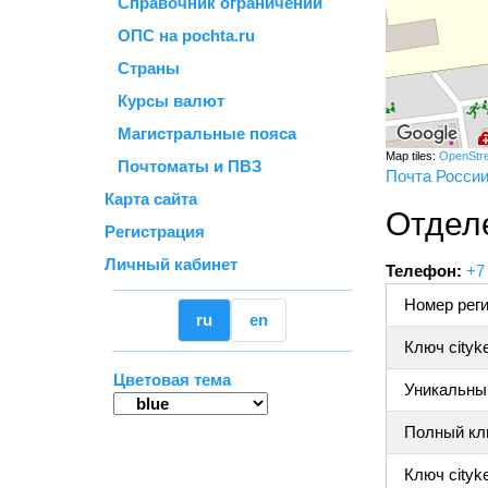
Справочник ограничений
ОПС на pochta.ru
Страны
Курсы валют
Магистральные пояса
Map tiles:
OpenStr
Почтоматы и ПВЗ
Почта Росси
Карта сайта
Отдел
Регистрация
Личный кабинет
Телефон:
+7
Номер реги
ru
en
Ключ cityk
Цветовая тема
Уникальный
Полный клю
Ключ cityke