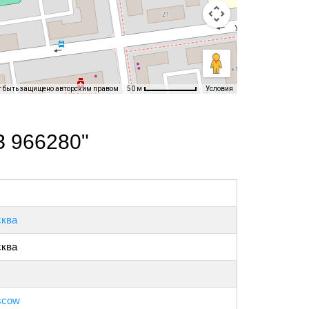
т быть защищено авторским правом
Условия
50 м
З 966280"
ква
ква
scow