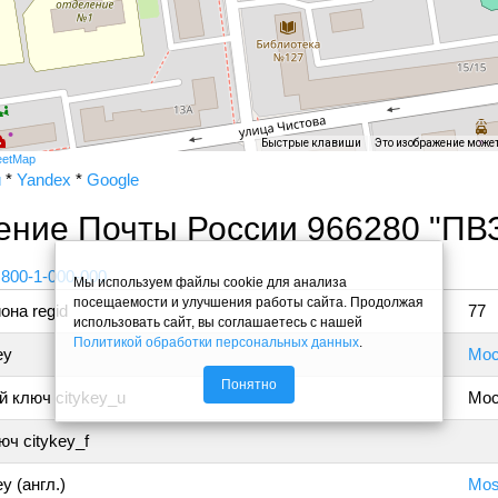
Быстрые клавиши
Это изображение може
eetMap
и
*
Yandex
*
Google
ение Почты России 966280 "ПВ
 800-1-000-000
Мы используем файлы cookie для анализа
посещаемости и улучшения работы сайта. Продолжая
она regid
77
использовать сайт, вы соглашаетесь с нашей
Политикой обработки персональных данных
.
ey
Мос
Понятно
 ключ citykey_u
Мос
ч citykey_f
y (англ.)
Mo