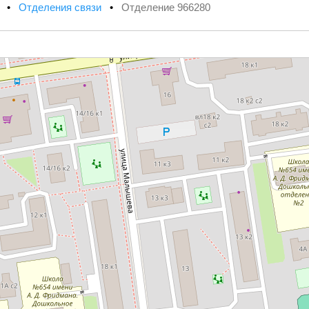
х
•
Отделения связи
•
Отделение 966280