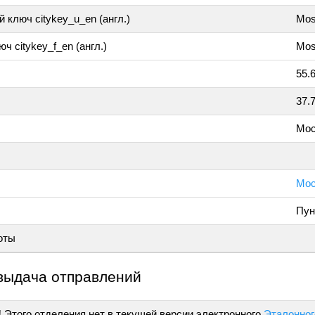
 ключ citykey_u_en (англ.)
Mo
ч citykey_f_en (англ.)
Mos
55.
37.
Мос
Мос
Пун
оты
выдача отправлений
!
Этого отделения нет в текущей версии электронного
Эталонног