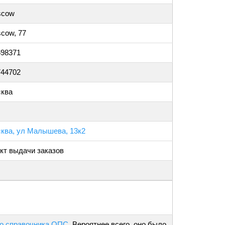
scow
cow, 77
698371
744702
ква
ква, ул Малышева, 13к2
кт выдачи заказов
о справочника ОПС
. Вероятнее всего, оно было