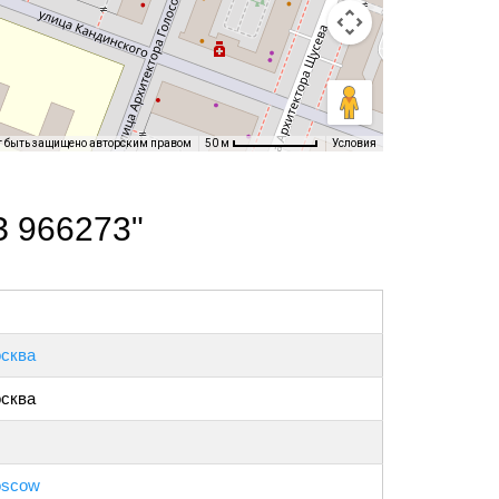
т быть защищено авторским правом
Условия
50 м
З 966273"
сква
сква
scow