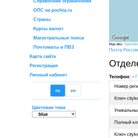
Справочник ограничений
ОПС на pochta.ru
Страны
Курсы валют
Магистральные пояса
Map tiles:
OpenStr
Почтоматы и ПВЗ
Почта Росси
Карта сайта
Отдел
Регистрация
Личный кабинет
Телефон:
+7
Номер реги
ru
en
Ключ cityk
Цветовая тема
Уникальный
Полный клю
Ключ cityke