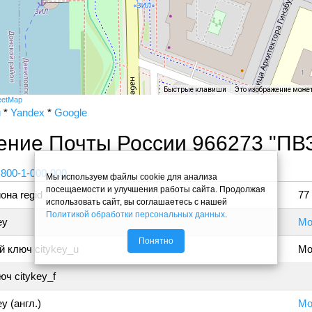
Быстрые клавиши
Это изображение може
eetMap
и
*
Yandex
*
Google
ение Почты России 966273 "ПВ
 800-1-000-000
Мы используем файлы cookie для анализа
посещаемости и улучшения работы сайта. Продолжая
она regid
77
использовать сайт, вы соглашаетесь с нашей
Политикой обработки персональных данных
.
ey
Мо
Понятно
 ключ citykey_u
Мо
ч citykey_f
y (англ.)
Mo