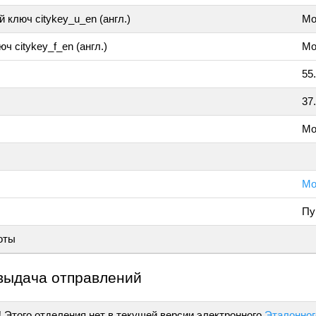
 ключ citykey_u_en (англ.)
Mo
ч citykey_f_en (англ.)
Mo
55
37
Мо
Мо
Пу
оты
выдача отправлений
!
Этого отделения нет в текущей версии электронного
Эталонног