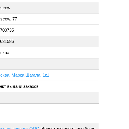
scow
scow, 77
.700735
.631586
сква
сква, Марка Шагала, 1к1
нкт выдачи заказов
о справочника ОПС
. Вероятнее всего, оно было