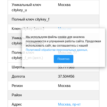
Уникальный ключ
Москва
citykey_u
Полный ключ citykey_f
Ключ citykey (англ.)
Moscow
Мы используем файлы cookie для анализа
Уникальный ключ
Moscow
посещаемости и улучшения работы сайта. Продолжая
citykey_u_en (англ.)
использовать сайт, вы соглашаетесь с нашей
Политикой обработки персональных данных
.
Полный ключ
Moscow, 77
citykey_f_en (англ.)
Понятно
Широта
55.777383
Долгота
37.504456
Регион
Москва
Район
Адрес
Москва, пр-кт