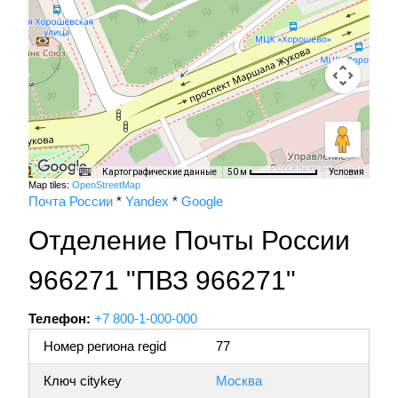
Картографические данные
Условия
50 м
Map tiles:
OpenStreetMap
Почта России
*
Yandex
*
Google
Отделение Почты России
966271 "ПВЗ 966271"
Телефон:
+7 800-1-000-000
Номер региона regid
77
Ключ citykey
Москва