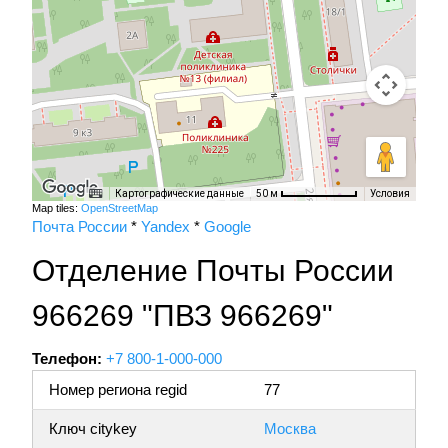
Картографические данные
Условия
50 м
Map tiles:
OpenStreetMap
Почта России
*
Yandex
*
Google
Отделение Почты России
966269 "ПВЗ 966269"
Телефон:
+7 800-1-000-000
Номер региона regid
77
Ключ citykey
Москва