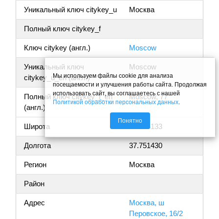
Уникальный ключ citykey_u
Москва
Полный ключ citykey_f
Ключ citykey (англ.)
Moscow
Уникальный ключ
Moscow
Мы используем файлы cookie для анализа
citykey_u_en (англ.)
посещаемости и улучшения работы сайта. Продолжая
использовать сайт, вы соглашаетесь с нашей
Полный ключ citykey_f_en
Moscow, 77
Политикой обработки персональных данных
.
(англ.)
Понятно
Широта
55.736133
Долгота
37.751430
Регион
Москва
Район
Адрес
Москва, ш
Перовское, 16/2