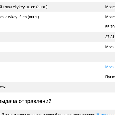
 ключ citykey_u_en (англ.)
Mosc
ч citykey_f_en (англ.)
Mosc
55.70
37.81
Моск
Москв
Пунк
оты
выдача отправлений
!
Этого отделения нет в текущей версии электронного
Эталонног