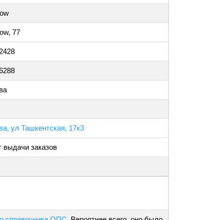
ow
ow, 77
2428
6288
ва
а, ул Ташкентская, 17к3
т выдачи заказов
о справочника ОПС
. Вероятнее всего, оно было