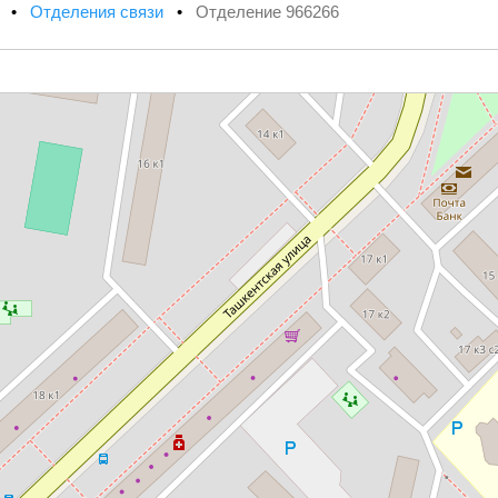
х
•
Отделения связи
•
Отделение 966266