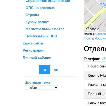
Справочник ограничений
ОПС на pochta.ru
Страны
Курсы валют
Магистральные пояса
Map tiles:
OpenStr
Почтоматы и ПВЗ
Почта Росси
Карта сайта
Отдел
Регистрация
Личный кабинет
Телефон:
+7
Номер реги
ru
en
Ключ cityk
Цветовая тема
Уникальный
Полный клю
Ключ cityke