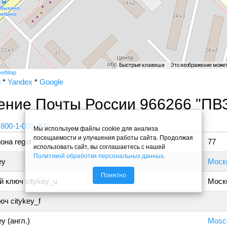
Быстрые клавиши
Это изображение може
eetMap
и
*
Yandex
*
Google
ение Почты России 966266 "ПВ
 800-1-000-000
Мы используем файлы cookie для анализа
посещаемости и улучшения работы сайта. Продолжая
она regid
77
использовать сайт, вы соглашаетесь с нашей
Политикой обработки персональных данных
.
ey
Моск
Понятно
 ключ citykey_u
Моск
ч citykey_f
y (англ.)
Mosc