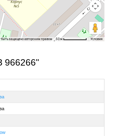
т быть защищено авторским правом
Условия
50 м
З 966266"
ва
ва
ow