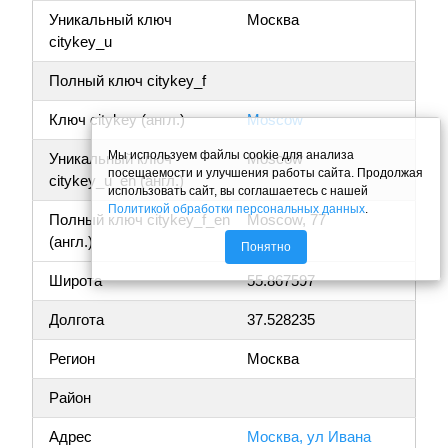
Уникальный ключ
Москва
citykey_u
Полный ключ citykey_f
Ключ citykey (англ.)
Moscow
Мы используем файлы cookie для анализа
Уникальный ключ
Moscow
посещаемости и улучшения работы сайта. Продолжая
citykey_u_en (англ.)
использовать сайт, вы соглашаетесь с нашей
Политикой обработки персональных данных
.
Полный ключ citykey_f_en
Moscow, 77
(англ.)
Понятно
Широта
55.867597
Долгота
37.528235
Регион
Москва
Район
Адрес
Москва, ул Ивана