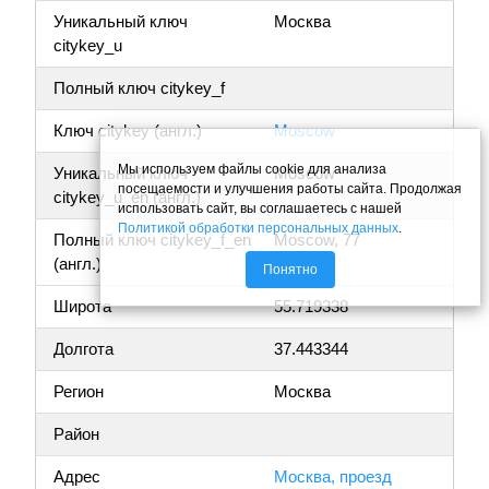
Уникальный ключ
Москва
citykey_u
Полный ключ citykey_f
Ключ citykey (англ.)
Moscow
Мы используем файлы cookie для анализа
Уникальный ключ
Moscow
посещаемости и улучшения работы сайта. Продолжая
citykey_u_en (англ.)
использовать сайт, вы соглашаетесь с нашей
Политикой обработки персональных данных
.
Полный ключ citykey_f_en
Moscow, 77
(англ.)
Понятно
Широта
55.719338
Долгота
37.443344
Регион
Москва
Район
Адрес
Москва, проезд