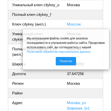
Уникальный ключ citykey_u
Москва
Полный ключ citykey_f
Ключ citykey (англ.)
Moscow
Уникальный ключ
Moscow
Мы используем файлы cookie для анализа
citykey_u_en (англ.)
посещаемости и улучшения работы сайта. Продолжая
использовать сайт, вы соглашаетесь с нашей
Полный ключ citykey_f_en
Moscow, 77
Политикой обработки персональных данных
.
(англ.)
Понятно
Широта
55.888390
Долгота
37.647256
Регион
Москва
Район
Адрес
Москва, ул
Широкая, 1к1