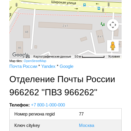
Картографические данные
Условия
50 м
Map tiles:
OpenStreetMap
Почта России
*
Yandex
*
Google
Отделение Почты России
966262 "ПВЗ 966262"
Телефон:
+7 800-1-000-000
Номер региона regid
77
Ключ citykey
Москва