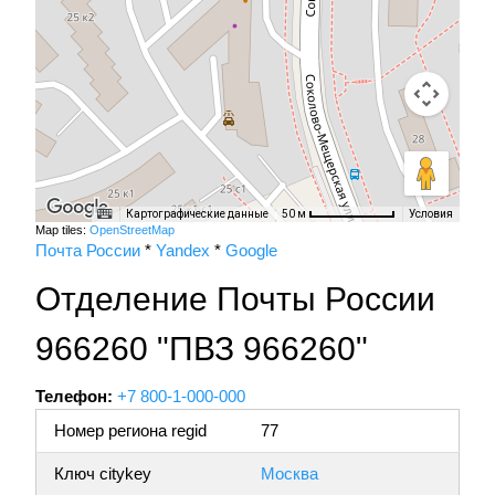
Картографические данные
Условия
50 м
Map tiles:
OpenStreetMap
Почта России
*
Yandex
*
Google
Отделение Почты России
966260 "ПВЗ 966260"
Телефон:
+7 800-1-000-000
Номер региона regid
77
Ключ citykey
Москва