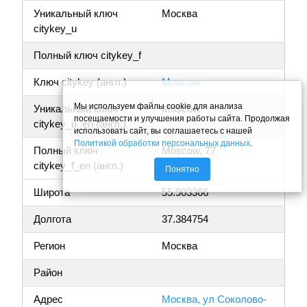
Уникальный ключ
Москва
citykey_u
Полный ключ citykey_f
Ключ citykey (англ.)
Moscow
Мы используем файлы cookie для анализа
Уникальный ключ
Moscow
посещаемости и улучшения работы сайта. Продолжая
citykey_u_en (англ.)
использовать сайт, вы соглашаетесь с нашей
Политикой обработки персональных данных
.
Полный ключ
Moscow, 77
citykey_f_en (англ.)
Понятно
Широта
55.903366
Долгота
37.384754
Регион
Москва
Район
Адрес
Москва, ул Соколово-