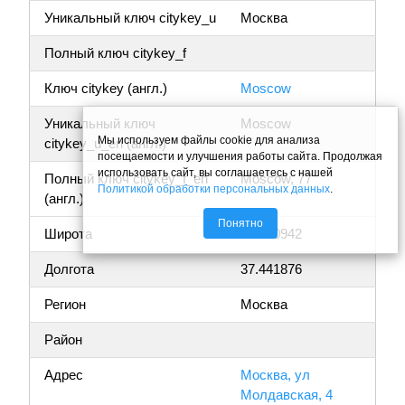
Уникальный ключ citykey_u
Москва
Полный ключ citykey_f
Ключ citykey (англ.)
Moscow
Уникальный ключ
Moscow
Мы используем файлы cookie для анализа
citykey_u_en (англ.)
посещаемости и улучшения работы сайта. Продолжая
использовать сайт, вы соглашаетесь с нашей
Полный ключ citykey_f_en
Moscow, 77
Политикой обработки персональных данных
.
(англ.)
Понятно
Широта
55.730942
Долгота
37.441876
Регион
Москва
Район
Адрес
Москва, ул
Молдавская, 4