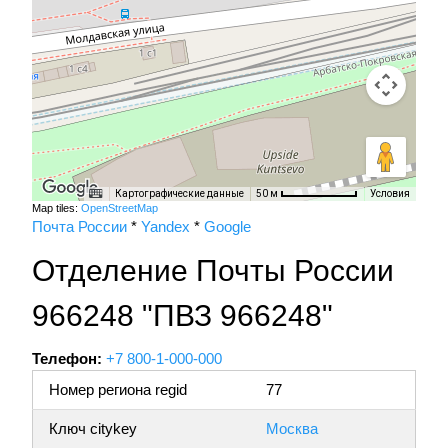
Картографические данные
Условия
50 м
Map tiles:
OpenStreetMap
Почта России
*
Yandex
*
Google
Отделение Почты России
966248 "ПВЗ 966248"
Телефон:
+7 800-1-000-000
Номер региона regid
77
Ключ citykey
Москва