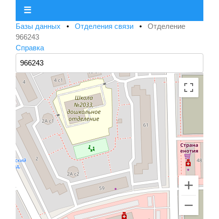
☰
Базы данных
•
Отделения связи
•
Отделение
966243
Справка