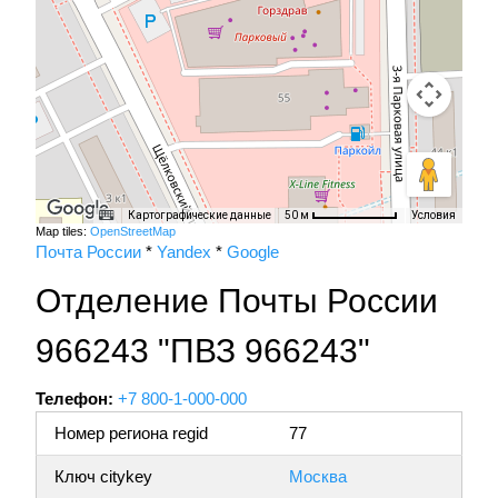
Картографические данные
Условия
50 м
Map tiles:
OpenStreetMap
Почта России
*
Yandex
*
Google
Отделение Почты России
966243 "ПВЗ 966243"
Телефон:
+7 800-1-000-000
Номер региона regid
77
Ключ citykey
Москва