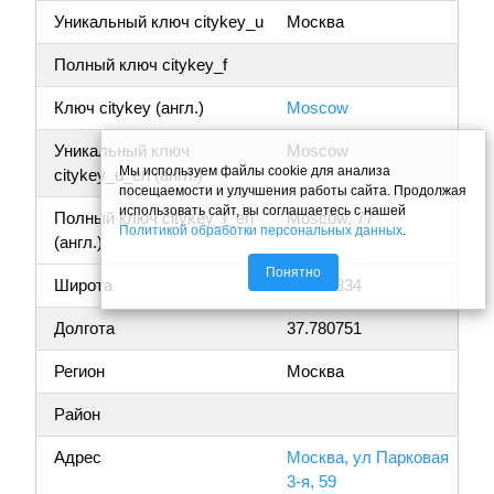
Уникальный ключ citykey_u
Москва
Полный ключ citykey_f
Ключ citykey (англ.)
Moscow
Уникальный ключ
Moscow
Мы используем файлы cookie для анализа
citykey_u_en (англ.)
посещаемости и улучшения работы сайта. Продолжая
использовать сайт, вы соглашаетесь с нашей
Полный ключ citykey_f_en
Moscow, 77
Политикой обработки персональных данных
.
(англ.)
Понятно
Широта
55.805834
Долгота
37.780751
Регион
Москва
Район
Адрес
Москва, ул Парковая
3-я, 59