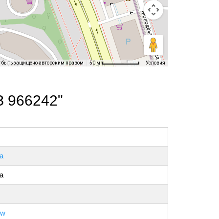
т быть защищено авторским правом
Условия
50 м
З 966242"
а
а
ow