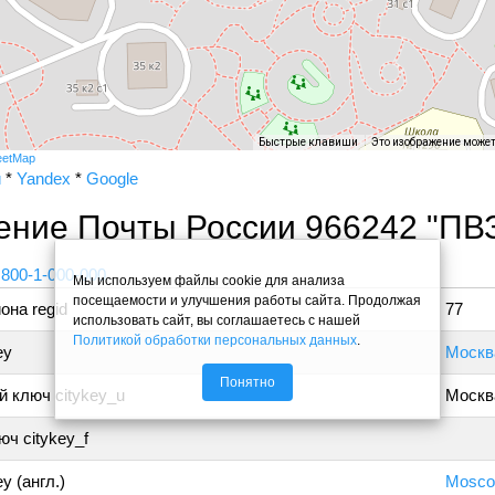
Быстрые клавиши
Это изображение може
eetMap
и
*
Yandex
*
Google
ение Почты России 966242 "ПВ
 800-1-000-000
Мы используем файлы cookie для анализа
посещаемости и улучшения работы сайта. Продолжая
она regid
77
использовать сайт, вы соглашаетесь с нашей
Политикой обработки персональных данных
.
ey
Москв
Понятно
 ключ citykey_u
Москв
ч citykey_f
y (англ.)
Mosc