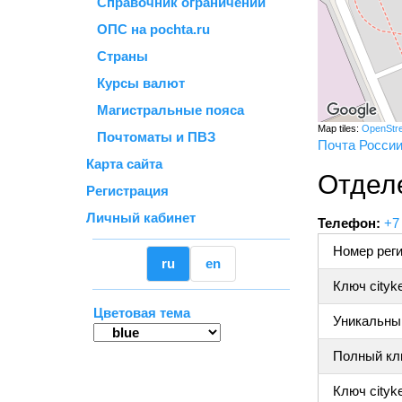
Справочник ограничений
ОПС на pochta.ru
Страны
Курсы валют
Магистральные пояса
Map tiles:
OpenStr
Почтоматы и ПВЗ
Почта Росси
Карта сайта
Отдел
Регистрация
Личный кабинет
Телефон:
+7
Номер реги
ru
en
Ключ cityk
Цветовая тема
Уникальный
Полный клю
Ключ cityke