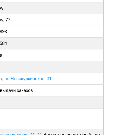
ow
w, 77
0893
5584
а
, ш. Новокуркинское, 31
 выдачи заказов
о справочника ОПС
. Вероятнее всего, оно было