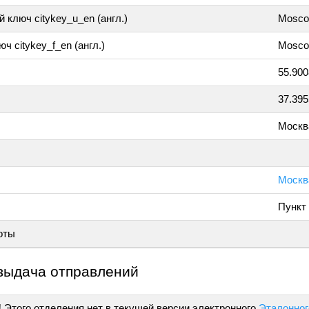
 ключ citykey_u_en (англ.)
Mosc
ч citykey_f_en (англ.)
Mosco
55.90
37.39
Москв
Москва
Пункт
оты
выдача отправлений
!
Этого отделения нет в текущей версии электронного
Эталонног