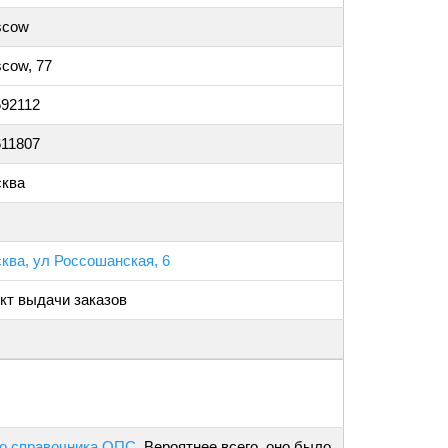
scow
cow, 77
592112
611807
ква
ква, ул Россошанская, 6
кт выдачи заказов
о справочника ОПС
. Вероятнее всего, оно было