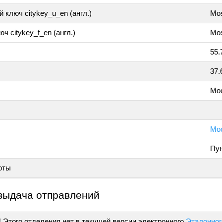
 ключ citykey_u_en (англ.)
Mo
ч citykey_f_en (англ.)
Mos
55.
37.
Мо
Мос
Пун
оты
выдача отправлений
!
Этого отделения нет в текущей версии электронного
Эталонног