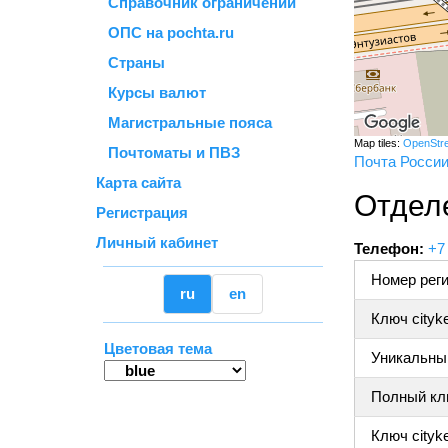
Справочник ограничений
ОПС на pochta.ru
Страны
Курсы валют
Магистральные пояса
Map tiles:
OpenStr
Почтоматы и ПВЗ
Почта Росси
Карта сайта
Отдел
Регистрация
Личный кабинет
Телефон:
+7
Номер реги
ru
en
Ключ cityk
Цветовая тема
Уникальный
Полный клю
Ключ cityke