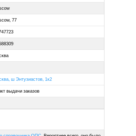
scow
cow, 77
747723
688309
сква
ква, ш Энтузиастов, 1к2
кт выдачи заказов
о справочника ОПС
. Вероятнее всего, оно было