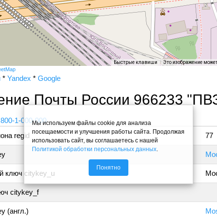
Быстрые клавиши
Это изображение може
eetMap
и
*
Yandex
*
Google
ение Почты России 966233 "ПВ
 800-1-000-000
Мы используем файлы cookie для анализа
посещаемости и улучшения работы сайта. Продолжая
она regid
77
использовать сайт, вы соглашаетесь с нашей
Политикой обработки персональных данных
.
ey
Мо
Понятно
 ключ citykey_u
Мо
ч citykey_f
y (англ.)
Mo