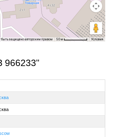
т быть защищено авторским правом
Условия
50 м
З 966233"
сква
сква
scow